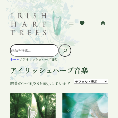
内
容
を
ス
キ
ッ
プ
検
索
ホーム
/ アイリッシュハープ音楽
アイリッシュハープ音楽
結果の1～16/88を表示しています