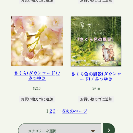
お買い物カゴに追加
お買い物カゴに追加
さくら(ダウンロード) /
さくら色の風景(ダウンロ
みつゆき
ード) / みつゆき
¥
210
¥
210
お買い物カゴに追加
お買い物カゴに追加
1
2
3
…
6
次のページ
カ