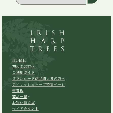
テ
ゴ
リ
ー
を
選
択
HOME
初めての方へ
ご利用ガイド
ダウンロード商品購入者の方へ
アイリッシュハープ特集ページ
聖響板
商品一覧
お買い物カゴ
マイアカウント