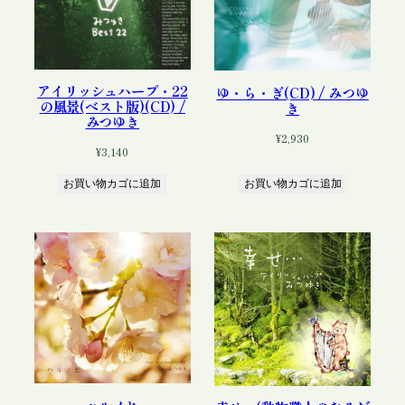
アイリッシュハープ・22
ゆ・ら・ぎ(CD) / みつゆ
の風景(ベスト版)(CD) /
き
みつゆき
¥
2,930
¥
3,140
お買い物カゴに追加
お買い物カゴに追加
ハルノヒ