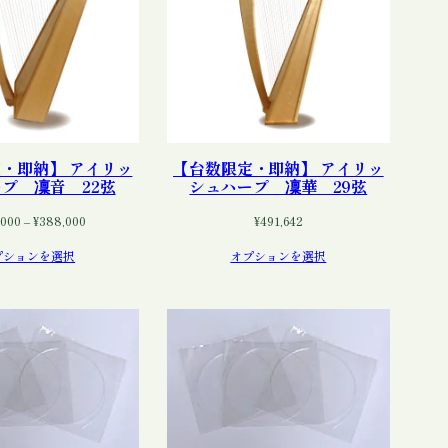
・即納】 アイリッ
【台数限定・即納】 アイリッ
プ 凜音 22弦
シュハープ 凜華 29弦
価
,000
–
¥
388,000
¥
491,642
格
プションを選択
オプションを選択
帯:
¥348,000
–
¥388,000