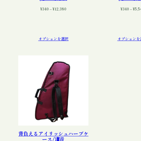
価
¥
340
–
¥
12,380
¥
340
–
¥
5,5
格
帯:
¥340
–
¥12,380
オプションを選択
オプションを
背負えるアイリッシュハープケ
ース/凜音