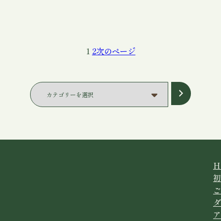
1
2
次のページ
カ
テ
ゴ
リ
ー
を
選
H
択
初
ご
ダ
ア