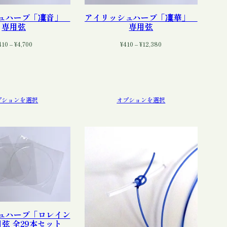
シュハープ「凜音」
アイリッシュハープ「凜華」
専用弦
専用弦
価
価
410
–
¥
4,700
¥
410
–
¥
12,380
格
格
帯:
帯:
¥410
¥410
–
–
¥4,700
¥12,380
プションを選択
オプションを選択
ュハープ「ロレイン
用弦 全29本セット