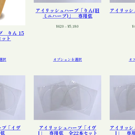
アイリッシュハープ「りん(旧
アイリッ
ミニハープ)」 専用弦
価
¥
620
–
¥
5,180
¥
格
 りん 15
帯:
セット
¥620
–
¥5,180
選択
オプションを選択
オ
ープ「イヴ
アイリッシュハープ「イヴ
アイリッシ
用弦
J」 専用弦 全22本セット
J」 専