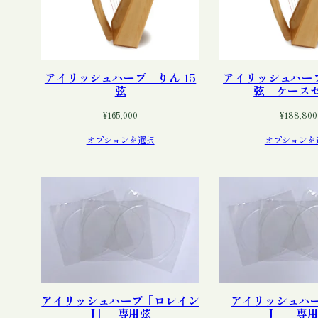
アイリッシュハープ りん 15
アイリッシュハープ
弦
弦 ケース
¥
165,000
¥
188,800
オプションを選択
オプションを
アイリッシュハープ「ロレイン
アイリッシュハ
J」 専用弦
J」 専