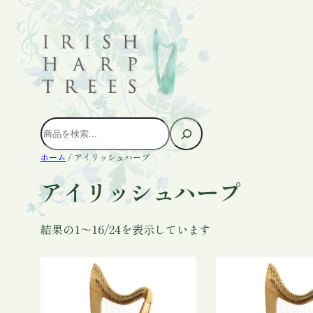
内
容
を
ス
キ
ッ
プ
検
索
ホーム
/ アイリッシュハープ
アイリッシュハープ
結果の1～16/24を表示しています