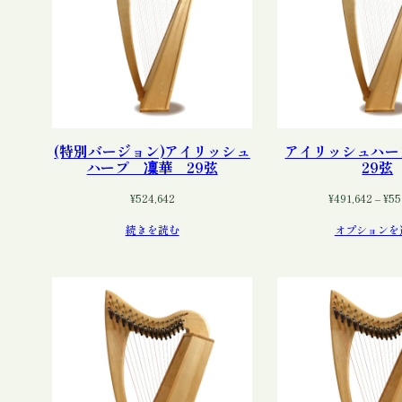
(特別バージョン)アイリッシュ
アイリッシュハ
ハープ 凜華 29弦
29弦
¥
524,642
¥
491,642
–
¥
55
続きを読む
オプションを