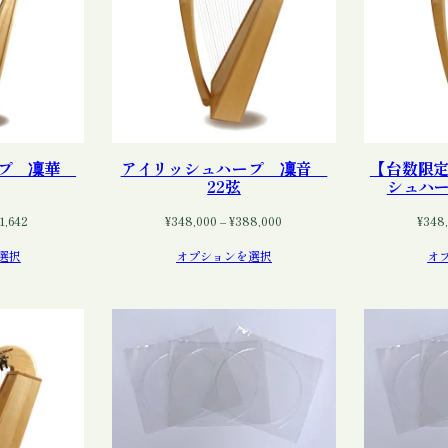
ープ 凜華
アイリッシュハープ 凜音
【台数限定
22弦
シュハー
価
価
1,642
¥
348,000
–
¥
388,000
¥
348
格
格
選択
オプションを選択
オ
帯:
帯:
¥491,642
¥348,000
–
–
¥551,642
¥388,000