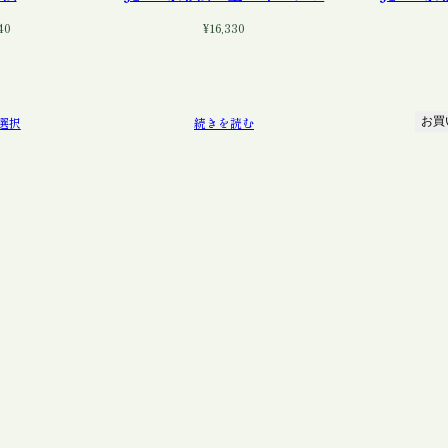
価
40
¥
16,330
格
帯:
¥340
–
¥5,540
選択
続きを読む
お買