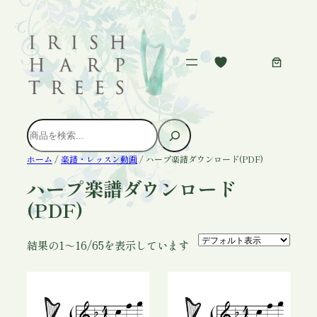
内
容
を
ス
キ
ッ
プ
検
索
ホーム
/
楽譜・レッスン動画
/ ハープ楽譜ダウンロード(PDF)
ハープ楽譜ダウンロード
(PDF)
結果の1～16/65を表示しています