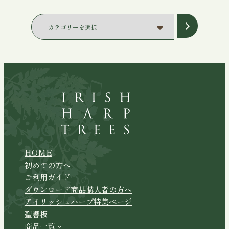
カ
テ
ゴ
リ
ー
を
選
択
HOME
初めての方へ
ご利用ガイド
ダウンロード商品購入者の方へ
アイリッシュハープ特集ページ
聖響板
商品一覧