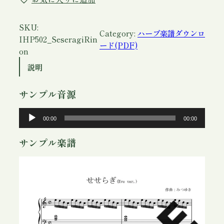
リ
ッ
シ
SKU:
Category:
ハープ楽譜ダウンロ
ュ
IHP502_SeseragiRin
ード(PDF)
ハ
on
ー
説明
プ
楽
サンプル音源
譜
「
音
00:00
00:00
せ
声
せ
プ
サンプル楽譜
ら
レ
ぎ
ー
」
ヤ
凜
ー
音
用
P