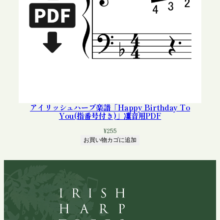
アイリッシュハープ楽譜「Happy Birthday To
You(指番号付き)」凜音用PDF
¥
255
お買い物カゴに追加