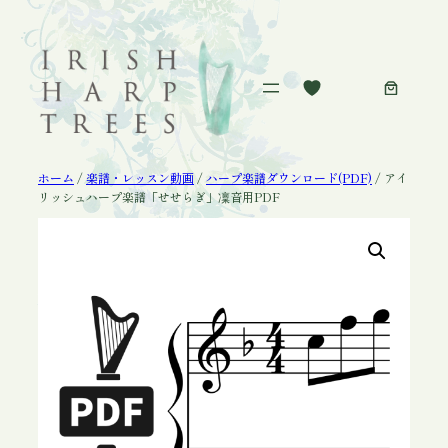
内
容
を
ス
キ
ッ
プ
ホーム
/
楽譜・レッスン動画
/
ハープ楽譜ダウンロード(PDF)
/ アイ
リッシュハープ楽譜「せせらぎ」凜音用PDF