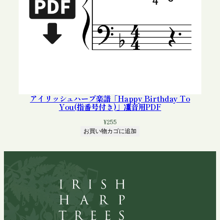
アイリッシュハープ楽譜「Happy Birthday To
You(指番号付き)」凜音用PDF
¥
255
お買い物カゴに追加