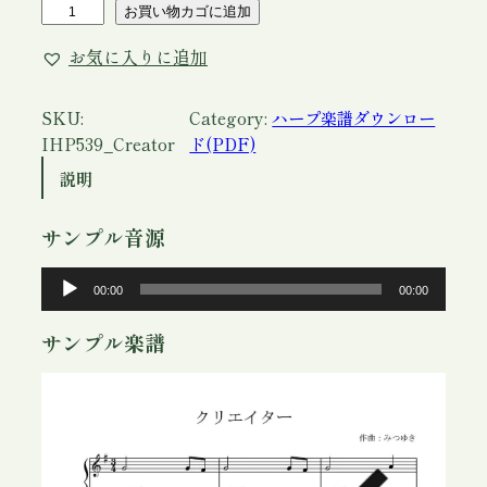
ア
お買い物カゴに追加
イ
お気に入りに追加
リ
ッ
シ
SKU:
Category:
ハープ楽譜ダウンロー
ュ
IHP539_Creator
ド(PDF)
ハ
説明
ー
プ
サンプル音源
楽
譜
音
00:00
00:00
「
声
ク
プ
サンプル楽譜
リ
レ
エ
ー
イ
ヤ
タ
ー
ー
」