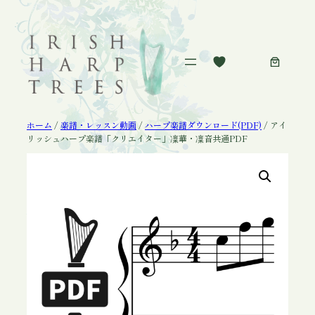
内
容
を
ス
キ
ッ
プ
ホーム
/
楽譜・レッスン動画
/
ハープ楽譜ダウンロード(PDF)
/ アイ
リッシュハープ楽譜「クリエイター」凜華・凜音共通PDF