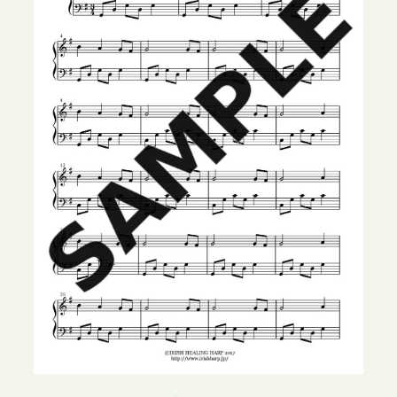
凜
華
・
凜
音
共
通
P
D
F
個