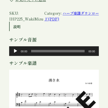
リ
ッ
シ
SKU:
Category:
ハープ楽譜ダウンロー
ュ
IHP225_WakiMizu
ド(PDF)
ハ
説明
ー
プ
サンプル音源
楽
譜
音
00:00
00:00
「
声
湧
プ
サンプル楽譜
き
レ
水
ー
」
ヤ
P
ー
D
F
個