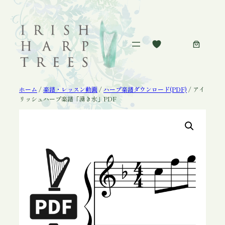
内
容
を
ス
キ
ッ
プ
ホーム
/
楽譜・レッスン動画
/
ハープ楽譜ダウンロード(PDF)
/ アイ
リッシュハープ楽譜「湧き水」PDF