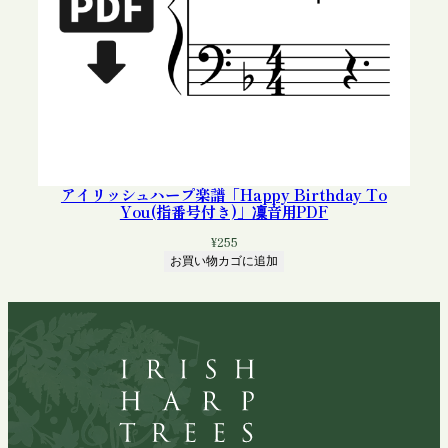
アイリッシュハープ楽譜「Happy Birthday To
You(指番号付き)」凜音用PDF
¥
255
お買い物カゴに追加