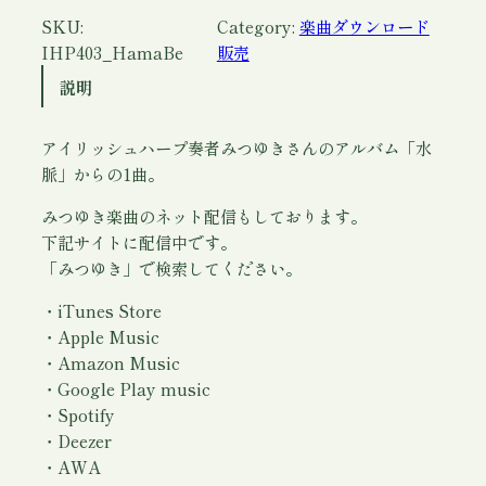
ウ
SKU:
Category:
楽曲ダウンロード
ン
IHP403_HamaBe
販売
ロ
説明
ー
ド
アイリッシュハープ奏者みつゆきさんのアルバム「水
)
脈」からの1曲。
/
み
みつゆき楽曲のネット配信もしております。
つ
下記サイトに配信中です。
ゆ
「みつゆき」で検索してください。
き
個
・iTunes Store
・Apple Music
・Amazon Music
・Google Play music
・Spotify
・Deezer
・AWA