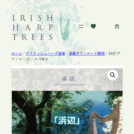
内
容
を
ス
キ
ッ
プ
ホーム
/
アイリッシュハープ音楽
/
楽曲ダウンロード販売
/ 浜辺(ダ
ウンロード) / みつゆき