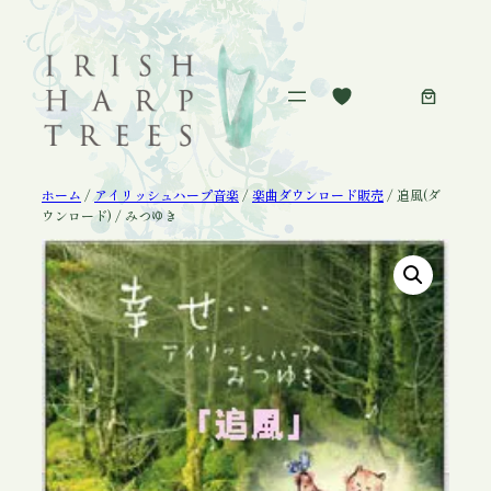
内
容
を
ス
キ
ッ
プ
ホーム
/
アイリッシュハープ音楽
/
楽曲ダウンロード販売
/ 追風(ダ
ウンロード) / みつゆき