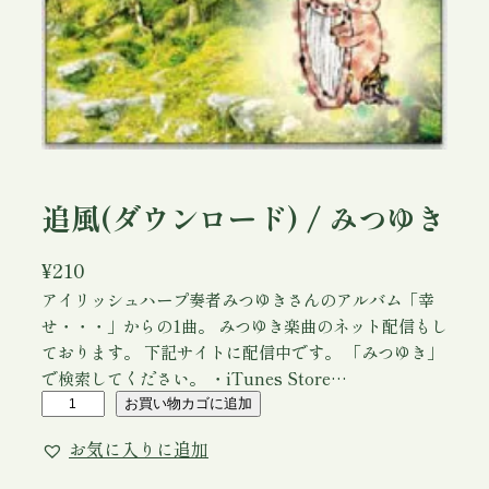
追風(ダウンロード) / みつゆき
¥
210
アイリッシュハープ奏者みつゆきさんのアルバム「幸
せ・・・」からの1曲。 みつゆき楽曲のネット配信もし
ております。 下記サイトに配信中です。 「みつゆき」
で検索してください。 ・iTunes Store…
追
お買い物カゴに追加
風
お気に入りに追加
(
ダ