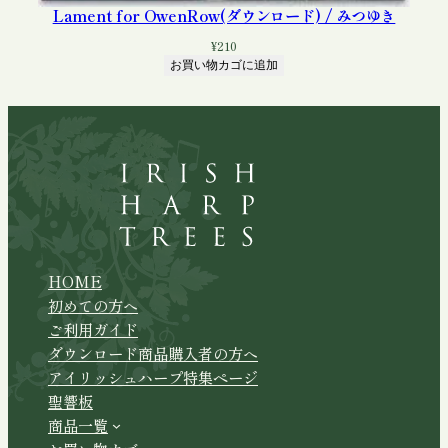
Lament for OwenRow(ダウンロード) / みつゆき
¥
210
お買い物カゴに追加
HOME
初めての方へ
ご利用ガイド
ダウンロード商品購入者の方へ
アイリッシュハープ特集ページ
聖響板
商品一覧