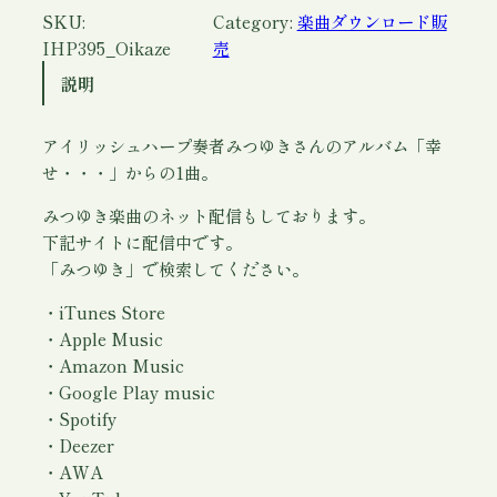
ウ
SKU:
Category:
楽曲ダウンロード販
ン
IHP395_Oikaze
売
ロ
説明
ー
ド
アイリッシュハープ奏者みつゆきさんのアルバム「幸
)
せ・・・」からの1曲。
/
み
みつゆき楽曲のネット配信もしております。
つ
下記サイトに配信中です。
ゆ
「みつゆき」で検索してください。
き
個
・iTunes Store
・Apple Music
・Amazon Music
・Google Play music
・Spotify
・Deezer
・AWA