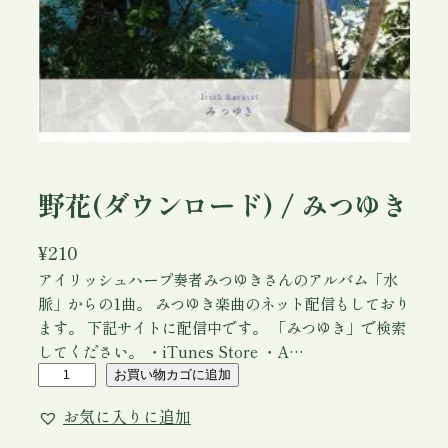
野花(ダウンロード) / みつゆき
¥
210
アイリッシュハープ奏者みつゆきさんのアルバム「水
脈」からの1曲。 みつゆき楽曲のネット配信もしており
ます。 下記サイトに配信中です。 「みつゆき」で検索
してください。 ・iTunes Store ・A…
野
お買い物カゴに追加
花
お気に入りに追加
(
ダ