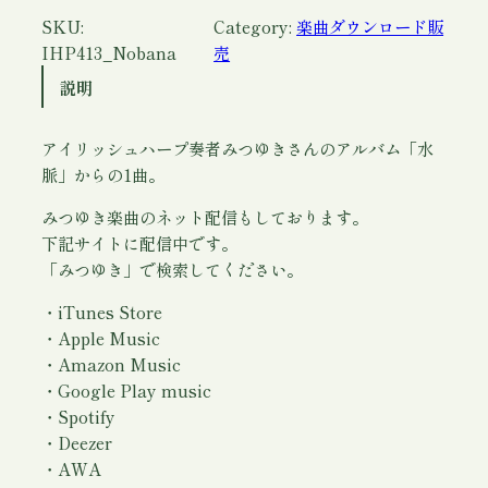
ウ
SKU:
Category:
楽曲ダウンロード販
ン
IHP413_Nobana
売
ロ
説明
ー
ド
アイリッシュハープ奏者みつゆきさんのアルバム「水
)
脈」からの1曲。
/
み
みつゆき楽曲のネット配信もしております。
つ
下記サイトに配信中です。
ゆ
「みつゆき」で検索してください。
き
個
・iTunes Store
・Apple Music
・Amazon Music
・Google Play music
・Spotify
・Deezer
・AWA