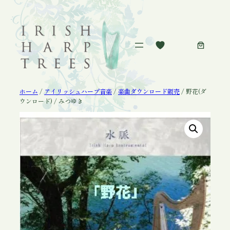
内
容
を
ス
キ
ッ
プ
ホーム
/
アイリッシュハープ音楽
/
楽曲ダウンロード販売
/ 野花(ダ
ウンロード) / みつゆき