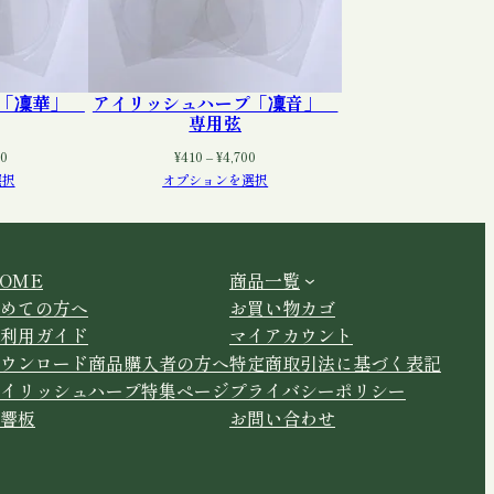
プ「凜華」
アイリッシュハープ「凜音」
専用弦
価
価
80
¥
410
–
¥
4,700
格
格
選択
オプションを選択
帯:
帯:
¥410
¥410
–
–
¥12,380
¥4,700
OME
商品一覧
めての方へ
お買い物カゴ
利用ガイド
マイアカウント
ウンロード商品購入者の方へ
特定商取引法に基づく表記
イリッシュハープ特集ページ
プライバシーポリシー
響板
お問い合わせ