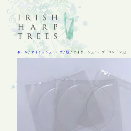
内
容
を
ス
キ
ッ
プ
ホーム
/
アイリッシュハープ
/
弦
/ アイリッシュハープ「ロレインJ」