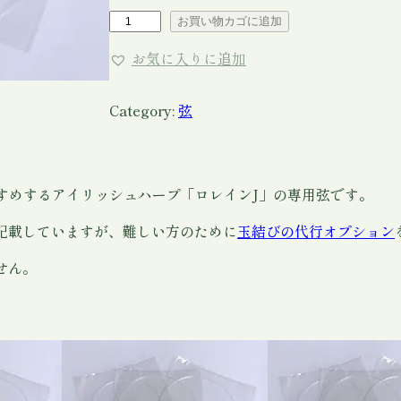
3
ア
お買い物カゴに追加
イ
4
お気に入りに追加
リ
0
ッ
–
シ
Category:
弦
ュ
¥
ハ
1
ー
すめするアイリッシュハープ「ロレインJ」の専用弦です。
プ
2
「
記載していますが、難しい方のために
玉結びの代行オプション
,
ロ
3
レ
せん。
イ
8
ン
0
J
」
専