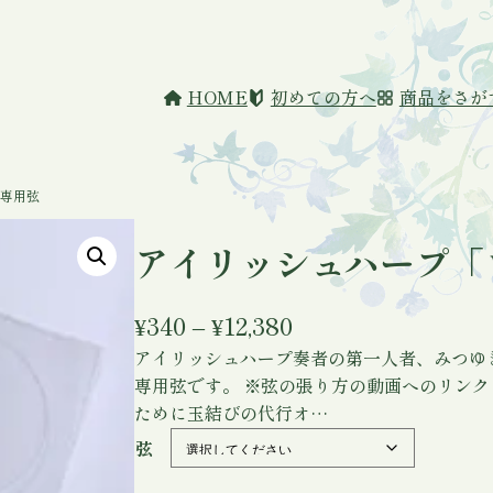
HOME
初めての方へ
商品をさが
 専用弦
アイリッシュハープ「
価
¥
340
–
¥
12,380
アイリッシュハープ奏者の第一人者、みつゆ
格
専用弦です。 ※弦の張り方の動画へのリン
帯
ために玉結びの代行オ…
:
弦
¥