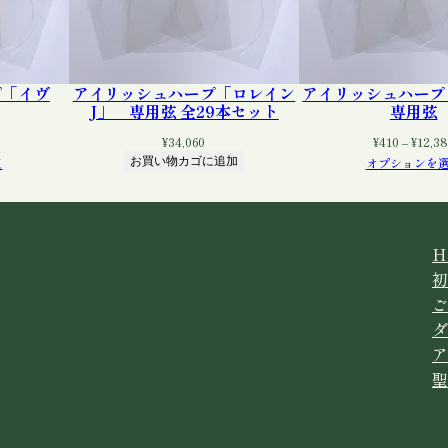
用
弦
個
プ「イヴ
アイリッシュハープ「ロレイン
アイリッシュハー
J」 専用弦 全29本セット
専用弦
価
¥
34,060
¥
410
–
¥
12,3
格
択
お買い物カゴに追加
オプションを
:
340
5,540
H
初
ご
ダ
ア
聖