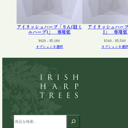
アイリッシュハープ「りん(旧ミ
アイリッシュハー
ニハープ)」 専用弦
J」 専用弦
価
¥
620
–
¥
5,180
¥
340
–
¥
5,540
格
オプションを選択
オプションを選
帯:
帯
¥620
¥
–
–
¥5,180
¥
検
索