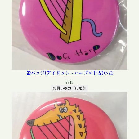
ぎ
個
缶バッジ(アイリッシュハープ×干支)いぬ
¥
315
お買い物カゴに追加