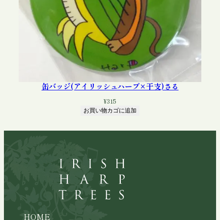
缶バッジ(アイリッシュハープ×干支)さる
¥
315
お買い物カゴに追加
HOME