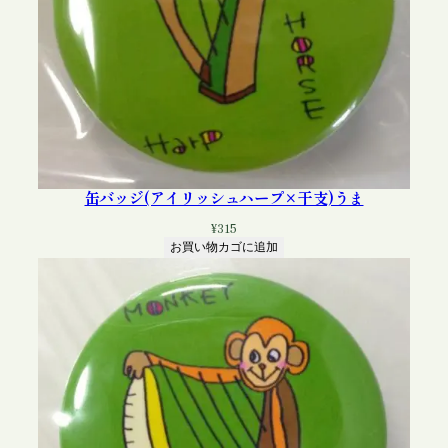
缶バッジ(アイリッシュハープ×干支)うま
¥
315
お買い物カゴに追加