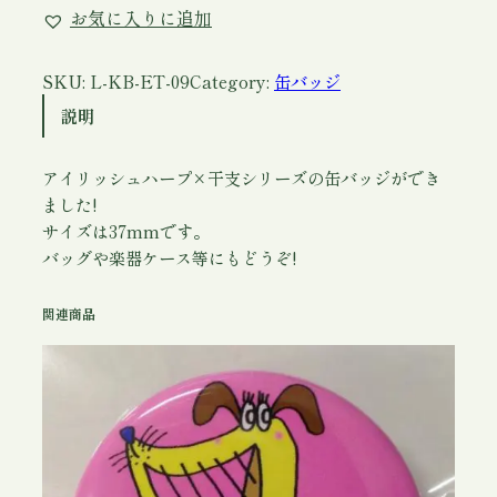
お気に入りに追加
ッ
ジ
(
SKU:
L-KB-ET-09
Category:
缶バッジ
ア
説明
イ
リ
アイリッシュハープ×干支シリーズの缶バッジができ
ッ
ました!
シ
サイズは37mmです。
ュ
バッグや楽器ケース等にもどうぞ!
ハ
ー
関連商品
プ
×
干
支
)
う
さ