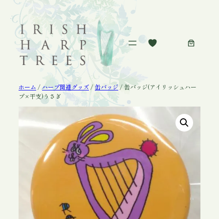
内
容
を
ス
キ
ッ
プ
ホーム
/
ハープ関連グッズ
/
缶バッジ
/ 缶バッジ(アイリッシュハー
プ×干支)うさぎ