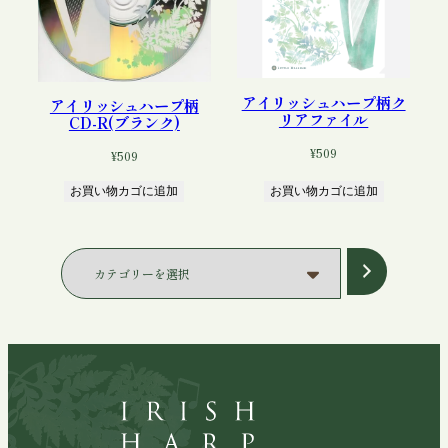
アイリッシュハープ柄ク
アイリッシュハープ柄
リアファイル
CD-R(ブランク)
¥
509
¥
509
お買い物カゴに追加
お買い物カゴに追加
カ
テ
ゴ
リ
ー
を
選
択