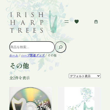
内
容
を
ス
キ
ッ
プ
検
索
ホーム
/
ハープ関連グッズ
/ その他
その他
全2件を表示