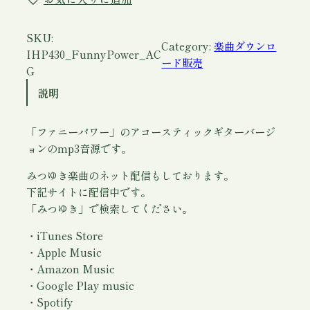
ァ
ニ
ー
SKU:
Category:
楽曲ダウンロ
パ
IHP430_FunnyPower_AC
ード販売
ワ
G
ー
説明
」
ア
「ファニーパワー」のアコースティックギターバージ
コ
ョンのmp3音源です。
ー
ス
みつゆき楽曲のネット配信もしております。
テ
下記サイトに配信中です。
ィ
「みつゆき」で検索してください。
ッ
ク
・iTunes Store
ギ
・Apple Music
タ
・Amazon Music
ー
・Google Play music
バ
・Spotify