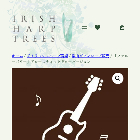
内
容
を
ス
キ
ッ
プ
ホーム
/
アイリッシュハープ音楽
/
楽曲ダウンロード販売
/ 「ファニ
ーパワー」アコースティックギターバージョン