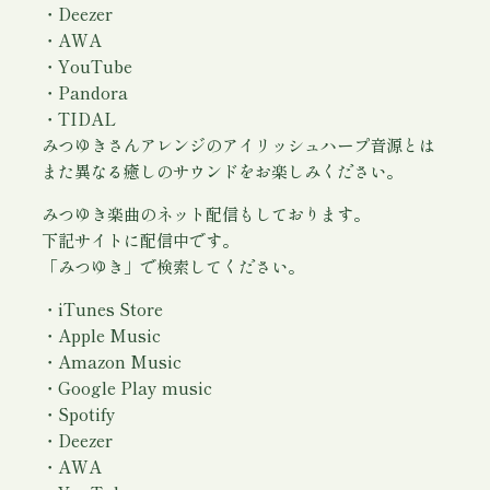
ー
・Deezer
ジ
・AWA
ョ
・YouTube
ン
・Pandora
個
・TIDAL
みつゆきさんアレンジのアイリッシュハープ音源とは
また異なる癒しのサウンドをお楽しみください。
みつゆき楽曲のネット配信もしております。
下記サイトに配信中です。
「みつゆき」で検索してください。
・iTunes Store
・Apple Music
・Amazon Music
・Google Play music
・Spotify
・Deezer
・AWA