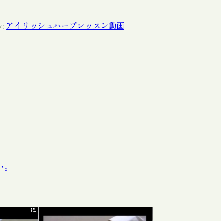
y:
アイリッシュハープレッスン動画
い。