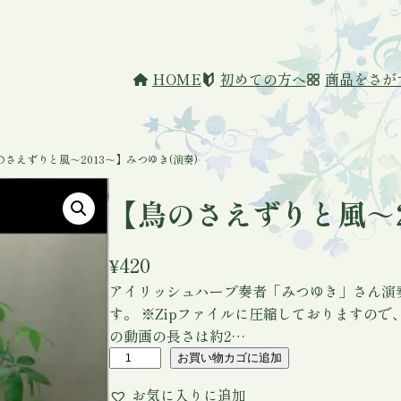
HOME
初めての方へ
商品をさが
のさえずりと風～2013～】みつゆき(演奏)
【鳥のさえずりと風～2
¥
420
アイリッシュハープ奏者「みつゆき」さん演
す。 ※Zipファイルに圧縮しておりますの
の動画の長さは約2…
【
お買い物カゴに追加
鳥
お気に入りに追加