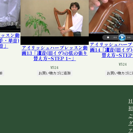
(
演
奏
)
個
レッスン動
手・単音)
アイリッシュハープ
音」
アイリッシュハープレッスン動
画14「凜音(旧イヴ
画13「凜音(旧イヴ)の弦の張り
替え方~STEP
替え方~STEP 1~」
¥
524
¥
524
加
お買い物カゴに追加
お買い物カゴに
H
初
ご
ダ
ア