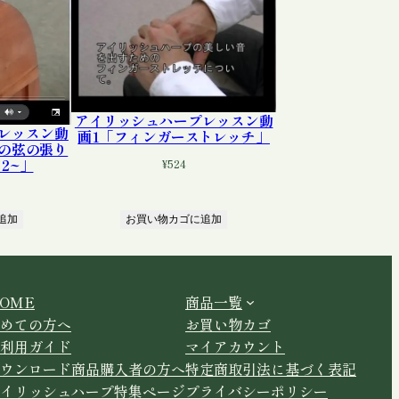
アイリッシュハープレッスン動
レッスン動
画1「フィンガーストレッチ」
)の弦の張り
 2~」
¥
524
追加
お買い物カゴに追加
OME
商品一覧
めての方へ
お買い物カゴ
利用ガイド
マイアカウント
ウンロード商品購入者の方へ
特定商取引法に基づく表記
イリッシュハープ特集ページ
プライバシーポリシー