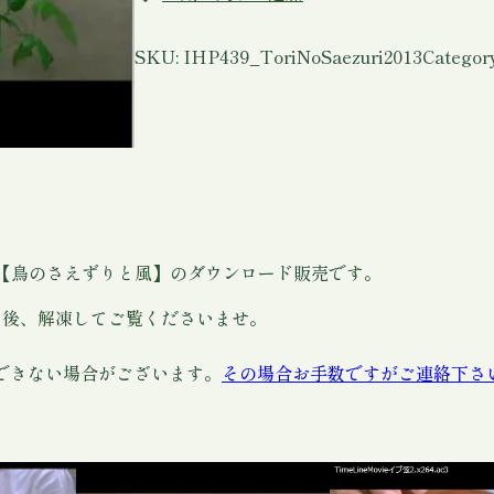
の
さ
え
SKU:
IHP439_ToriNoSaezuri2013
Categor
ず
り
と
風
～
2
0
【鳥のさえずりと風】のダウンロード販売です。
1
3
ド後、解凍してご覧くださいませ。
～
】
できない場合がございます。
その場合お手数ですがご連絡下さ
み
つ
ゆ
き