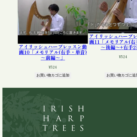
アイリッシュハープ
画11「メモリアル(右
アイリッシュハープレッスン動
～後編～+右手2
画10「メモリアル(右手・単音)
～前編～」
¥
524
¥
524
お買い物カゴに追加
お買い物カゴに追