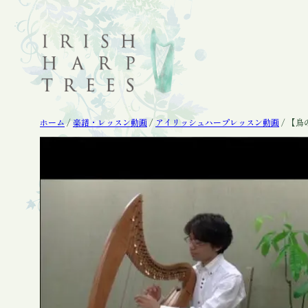
内
容
を
ス
キ
ッ
プ
ホーム
/
楽譜・レッスン動画
/
アイリッシュハープレッスン動画
/ 【鳥