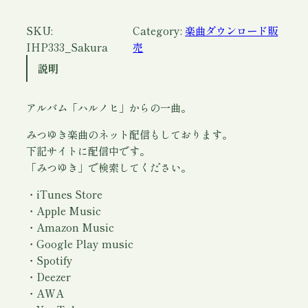
(
ダ
SKU:
Category:
楽曲ダウンロード販
ウ
IHP333_Sakura
売
ン
説明
ロ
ー
アルバム「ハルノヒ」からの一曲。
ド
)
みつゆき楽曲のネット配信もしております。
/
下記サイトに配信中です。
み
「みつゆき」で検索してください。
つ
ゆ
・iTunes Store
き
・Apple Music
個
・Amazon Music
・Google Play music
・Spotify
・Deezer
・AWA