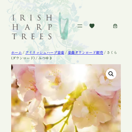
内
容
を
ス
キ
ッ
プ
ホーム
/
アイリッシュハープ音楽
/
楽曲ダウンロード販売
/ さくら
(ダウンロード) / みつゆき