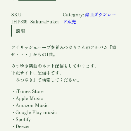
色
の
SKU:
Category:
楽曲ダウンロー
風
IHP335_SakuraFukei
ド販売
景
説明
(
ダ
アイリッシュハープ奏者みつゆきさんのアルバム「幸
ウ
せ・・・」からの1曲。
ン
ロ
みつゆき楽曲のネット配信もしております。
ー
下記サイトに配信中です。
ド
「みつゆき」で検索してください。
)
/
・iTunes Store
み
・Apple Music
つ
・Amazon Music
ゆ
・Google Play music
き
・Spotify
個
・Deezer