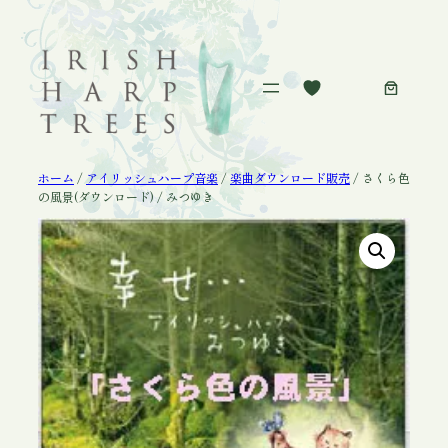
内
容
を
ス
キ
ッ
プ
ホーム
/
アイリッシュハープ音楽
/
楽曲ダウンロード販売
/ さくら色
の風景(ダウンロード) / みつゆき