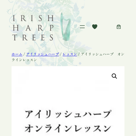
内
容
を
ス
キ
ッ
プ
ホーム
/
アイリッシュハープ
/
レッスン
/ アイリッシュハープ オン
ラインレッスン