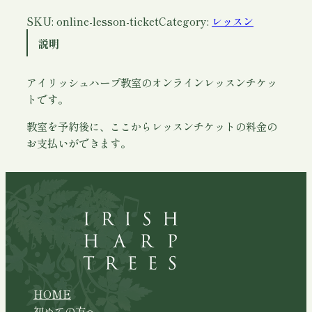
ッ
シ
SKU:
online-lesson-ticket
Category:
レッスン
ュ
説明
ハ
ー
アイリッシュハープ教室のオンラインレッスンチケッ
プ
トです。
オ
教室を予約後に、ここからレッスンチケットの料金の
ン
お支払いができます。
ラ
イ
ン
レ
ッ
ス
ン
個
HOME
初めての方へ