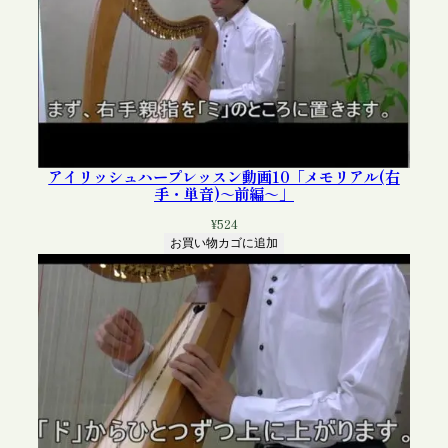
アイリッシュハープレッスン動画10「メモリアル(右
手・単音)～前編～」
¥
524
お買い物カゴに追加