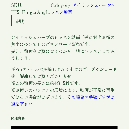
シ
SKU:
Category:
アイリッシュハープレ
ュ
IH5_FingerAngle
ッスン動画
ハ
説明
ー
プ
アイリッシュハープのレッスン動画「弦に対する指の
レ
角度について」のダウンロード販売です。
ッ
是非、動画をご覧になりながら一緒にレッスンしてみ
ス
ましょう。
ン
動
※Zipファイルに圧縮しておりますので、ダウンロード
画
後、解凍してご覧くださいませ。
5
※この動画の長さは約4分15秒です。
「
※お使いのパソコンの環境により、動画が正常に再生
弦
できない場合がございます。
その場合お手数ですがご
に
連絡下さい。
当
て
関連商品
る
指