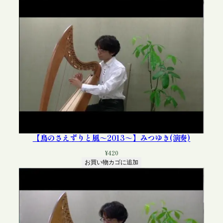
の
角
度
に
つ
い
て
」
個
【鳥のさえずりと風～2013～】みつゆき(演奏)
¥
420
お買い物カゴに追加