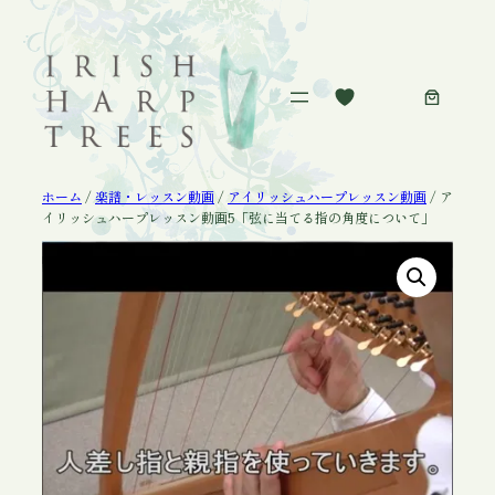
内
容
を
ス
キ
ッ
プ
ホーム
/
楽譜・レッスン動画
/
アイリッシュハープレッスン動画
/ ア
イリッシュハープレッスン動画5「弦に当てる指の角度について」