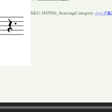
リ
ッ
シ
SKU:
IHP503_Seseragi
Category:
ハープ楽
ュ
ハ
ー
プ
楽
譜
「
せ
せ
ら
ぎ
」
P
D
F