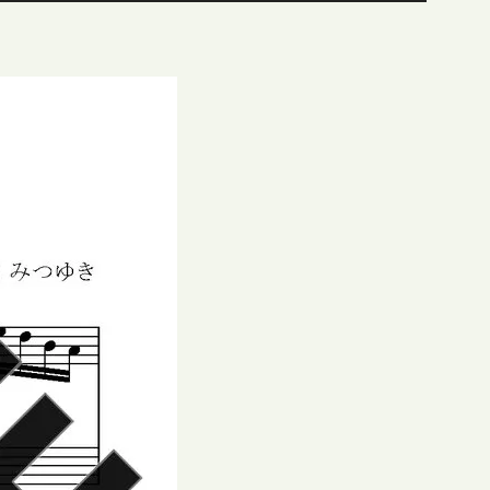
ュ
ー
ム
調
節
に
は
上
下
矢
印
キ
ー
を
使
っ
て