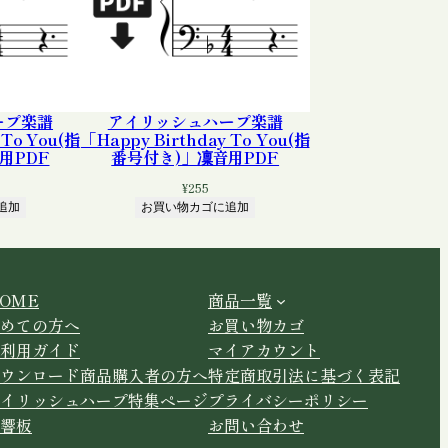
ープ楽譜
アイリッシュハープ楽譜
 To You(指
「Happy Birthday To You(指
用PDF
番号付き)」凜音用PDF
¥
255
追加
お買い物カゴに追加
OME
商品一覧
めての方へ
お買い物カゴ
利用ガイド
マイアカウント
ウンロード商品購入者の方へ
特定商取引法に基づく表記
イリッシュハープ特集ページ
プライバシーポリシー
響板
お問い合わせ