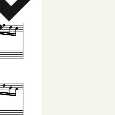
く
だ
さ
い。