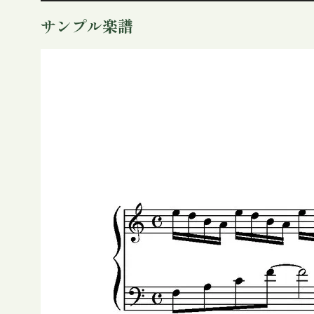
プ
サンプル楽譜
レ
ー
ヤ
ー