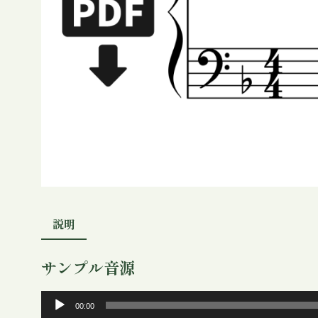
説明
サンプル音源
音
00:00
声