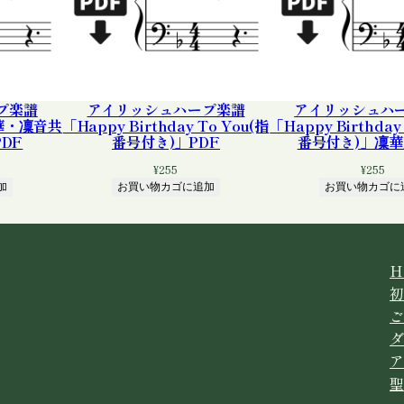
プ楽譜
アイリッシュハープ楽譜
アイリッシュハ
凜華・凜音共
「Happy Birthday To You(指
「Happy Birthday
DF
番号付き)」PDF
番号付き)」凜華
¥
255
¥
255
加
お買い物カゴに追加
お買い物カゴに
H
初
ご
ダ
ア
聖