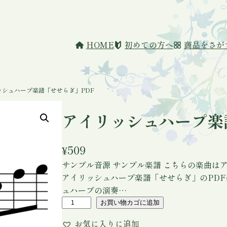
HOME
初めての方へ
商品をさが
ッシュハープ楽譜「せせらぎ」PDF
アイリッシュハープ楽
¥
509
サンプル音源 サンプル楽譜 こちらの楽曲は
アイリッシュハープ楽譜「せせらぎ」のPDF
ュハープの演奏…
ア
お買い物カゴに追加
イ
お気に入りに追加