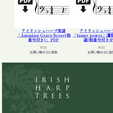
アイリッシュハープ楽譜
アイリッシュハー
「Amazing Grace Score(指
「funny power」
番号付き)」 PDF
通(指番号付き)P
¥
713
¥
713
お買い物カゴに追加
お買い物カゴに追