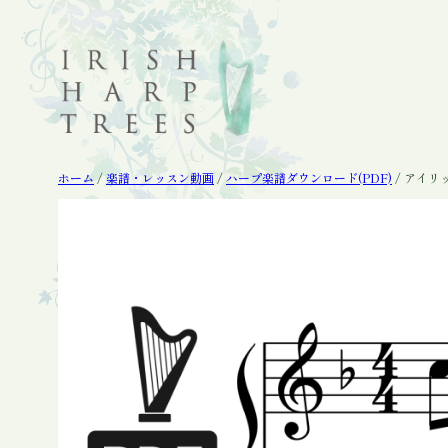
内
容
を
ス
キ
ッ
プ
ホーム
/
楽譜・レッスン動画
/
ハープ楽譜ダウンロード(PDF)
/ アイリ