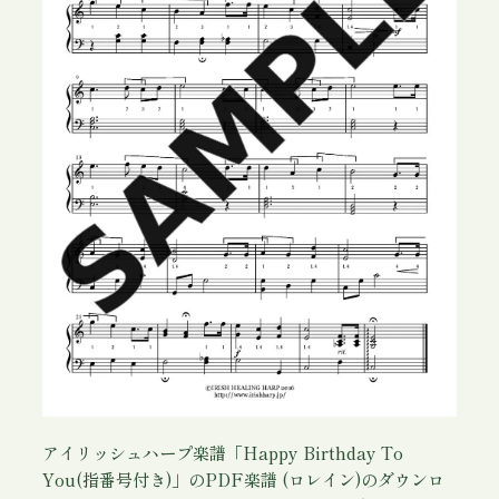
i
r
t
h
d
a
y
T
o
Y
o
u
(
指
番
号
付
アイリッシュハープ楽譜「Happy Birthday To
き
You(指番号付き)」のPDF楽譜 (ロレイン)のダウンロ