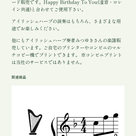
)
ード販売です。Happy Birthday To You(凜音・ロレ
」
イン共通)と合わせてご使用下さい。
凜
アイリッシュハープの演奏はもちろん、さまざまな用
音
途でお楽しみください。
用
P
他にもアイリッシュハープ奏者みつゆきさんの楽譜販
D
売しています。ご自宅のプリンターやコンビニのマル
F
チコピー機でプリントできます。 ※コンビニプリント
個
は当社のサービスではありません。
関連商品