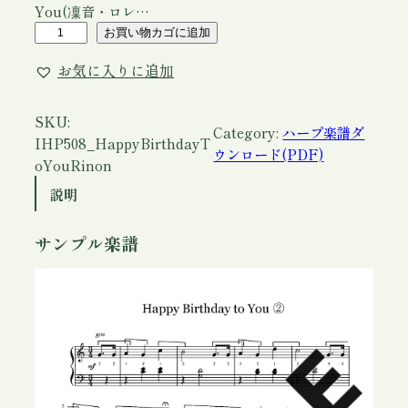
You(凜音・ロレ…
ア
お買い物カゴに追加
イ
お気に入りに追加
リ
ッ
シ
SKU:
Category:
ハープ楽譜ダ
ュ
IHP508_HappyBirthdayT
ウンロード(PDF)
ハ
oYouRinon
ー
説明
プ
楽
サンプル楽譜
譜
「
H
a
p
p
y
B