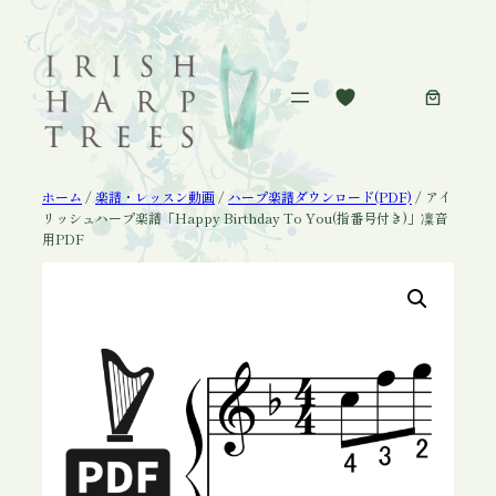
内
容
を
ス
キ
ッ
プ
ホーム
/
楽譜・レッスン動画
/
ハープ楽譜ダウンロード(PDF)
/ アイ
リッシュハープ楽譜「Happy Birthday To You(指番号付き)」凜音
用PDF