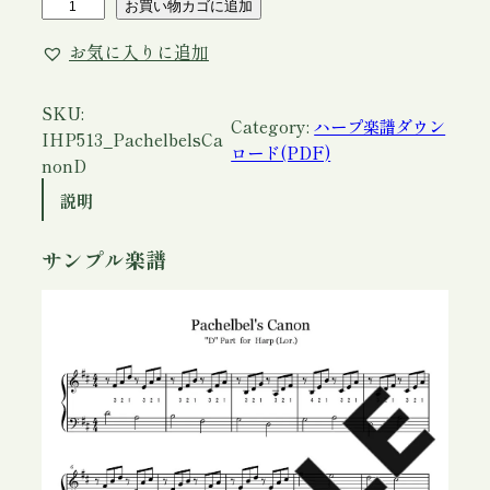
ア
お買い物カゴに追加
イ
お気に入りに追加
リ
ッ
シ
SKU:
Category:
ハープ楽譜ダウン
ュ
IHP513_PachelbelsCa
ロード(PDF)
ハ
nonD
ー
説明
プ
楽
サンプル楽譜
譜
「
P
a
c
h
e
l
b