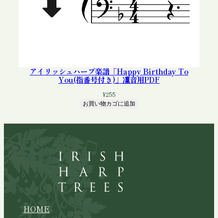
アイリッシュハープ楽譜「Happy Birthday To
You(指番号付き)」凜音用PDF
¥
255
お買い物カゴに追加
HOME