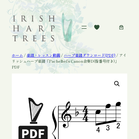
内
容
を
ス
キ
ッ
プ
ホーム
/
楽譜・レッスン動画
/
ハープ楽譜ダウンロード(PDF)
/ アイ
リッシュハープ楽譜「Pachelbel’s Canon合奏D(指番号付き)」
PDF