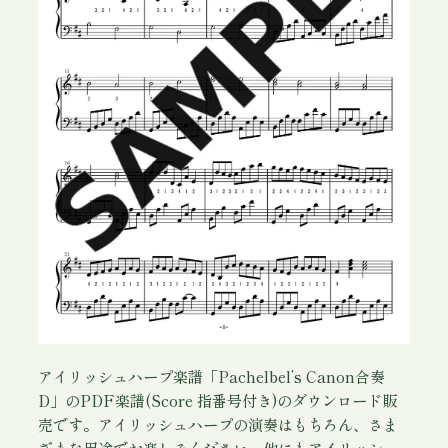
e
l
'
s
C
a
n
o
n
合
奏
D
(
指
番
号
アイリッシュハープ楽譜「Pachelbel’s Canon合奏
付
D」のPDF楽譜(Score 指番号付き)のダウンロード販
き
売です。アイリッシュハープの演奏はもちろん、さま
)
ざまな用途でお楽しみください。他にもアイリッシュ