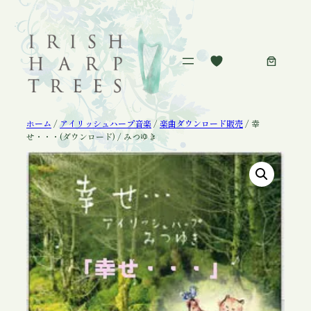
内
容
を
ス
キ
ッ
プ
ホーム
/
アイリッシュハープ音楽
/
楽曲ダウンロード販売
/ 幸
せ・・・(ダウンロード) / みつゆき