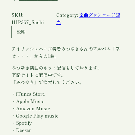
・
・
SKU:
Category:
楽曲ダウンロード販
(
IHP367_Sachi
売
ダ
説明
ウ
ン
アイリッシュハープ奏者みつゆきさんのアルバム「幸
ロ
せ・・・」からの1曲。
ー
ド
みつゆき楽曲のネット配信もしております。
)
下記サイトに配信中です。
/
「みつゆき」で検索してください。
み
つ
・iTunes Store
ゆ
・Apple Music
き
・Amazon Music
個
・Google Play music
・Spotify
・Deezer