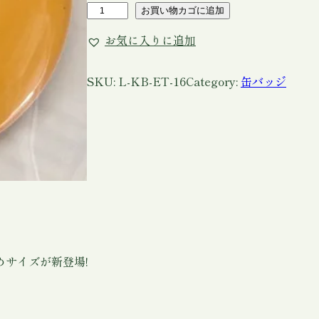
缶
お買い物カゴに追加
バ
お気に入りに追加
ッ
ジ
【
SKU:
L-KB-ET-16
Category:
缶バッジ
5
7
m
m
】
(
ア
イ
リ
ッ
サイズが新登場!
シ
ュ
ハ