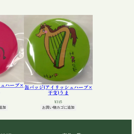
シュハープ×
缶バッジ(アイリッシュハープ×
し
干支)うま
¥
315
追加
お買い物カゴに追加