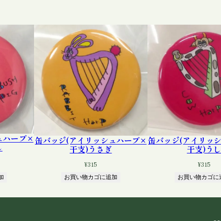
ー
プ
×
干
支
)
う
さ
ぎ
個
ュハープ×
缶バッジ(アイリッシュハープ×
缶バッジ(アイリッ
し
干支)うさぎ
干支)う
¥
315
¥
315
加
お買い物カゴに追加
お買い物カゴに