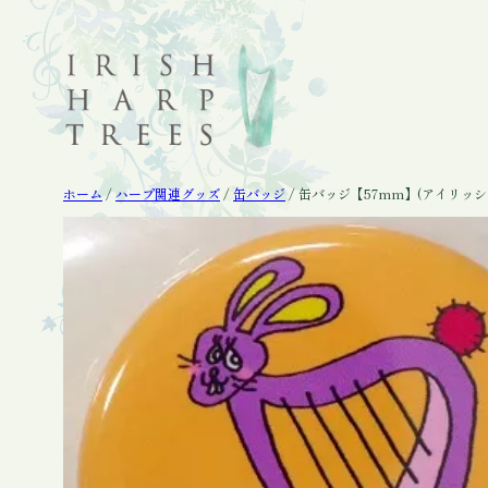
内
容
を
ス
キ
ッ
プ
ホーム
/
ハープ関連グッズ
/
缶バッジ
/ 缶バッジ【57mm】(アイリッ