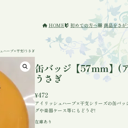
HOME
初めての方へ
商品をさが
シュハープ×干支)うさぎ
缶バッジ【57mm】(
うさぎ
¥
472
アイリッシュハープ×干支シリーズの缶バッジ
グや楽器ケース等にもどうぞ!
在庫あり