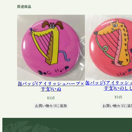
関連商品
缶バッジ(アイリッシ
缶バッジ(アイリッシュハープ×
干支)いのし
干支)いぬ
¥
315
¥
315
お買い物カゴに追加
お買い物カゴに追