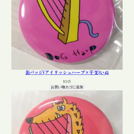
×
干
支
)
う
ま
個
缶バッジ(アイリッシュハープ×干支)いぬ
¥
315
お買い物カゴに追加