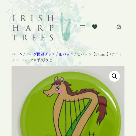
内
容
を
ス
キ
ッ
プ
ホーム
/
ハープ関連グッズ
/
缶バッジ
/ 缶バッジ【57mm】(アイリ
ッシュハープ×干支)うま