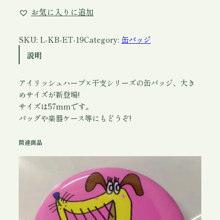
バ
お気に入りに追加
ッ
ジ
【
SKU:
L-KB-ET-19
Category:
缶バッジ
5
説明
7
m
アイリッシュハープ×干支シリーズの缶バッジ、大き
m
めサイズが新登場!
】
サイズは57mmです。
(
バッグや楽器ケース等にもどうぞ!
ア
イ
関連商品
リ
ッ
シ
ュ
ハ
ー
プ