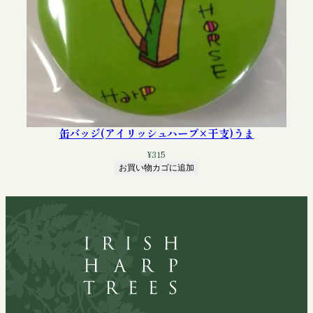
缶バッジ(アイリッシュハープ×干支)うま
¥
315
お買い物カゴに追加