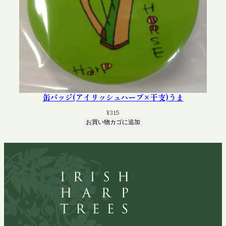
缶バッジ(アイリッシュハープ×干支)うま
¥
315
お買い物カゴに追加