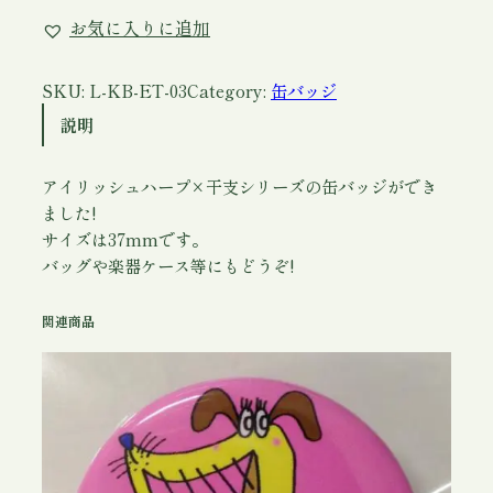
バ
お気に入りに追加
ッ
ジ
(
SKU:
L-KB-ET-03
Category:
缶バッジ
ア
説明
イ
リ
アイリッシュハープ×干支シリーズの缶バッジができ
ッ
ました!
シ
サイズは37mmです。
ュ
バッグや楽器ケース等にもどうぞ!
ハ
ー
関連商品
プ
×
干
支
)
と
り