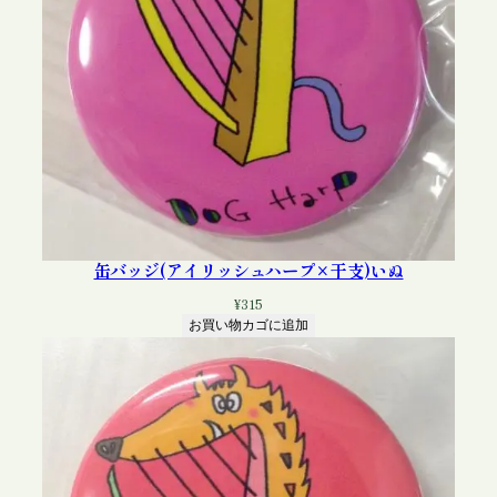
個
缶バッジ(アイリッシュハープ×干支)いぬ
¥
315
お買い物カゴに追加