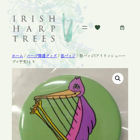
内
容
を
ス
キ
ッ
プ
ホーム
/
ハープ関連グッズ
/
缶バッジ
/ 缶バッジ(アイリッシュハー
プ×干支)とり