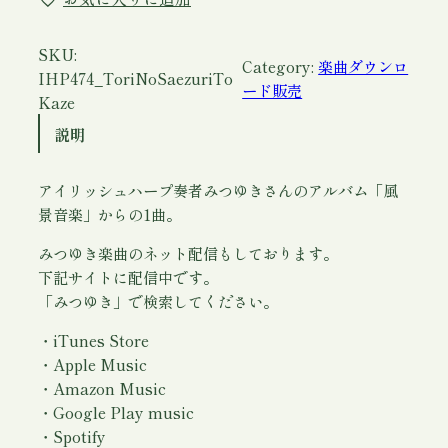
さ
え
ず
SKU:
Category:
楽曲ダウンロ
り
IHP474_ToriNoSaezuriTo
ード販売
と
Kaze
風
説明
と
…
アイリッシュハープ奏者みつゆきさんのアルバム「風
(
景音楽」からの1曲。
ダ
ウ
みつゆき楽曲のネット配信もしております。
ン
下記サイトに配信中です。
ロ
「みつゆき」で検索してください。
ー
ド
・iTunes Store
)
・Apple Music
/
・Amazon Music
み
・Google Play music
つ
・Spotify