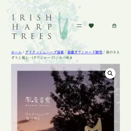
内
容
を
ス
キ
ッ
プ
ホーム
/
アイリッシュハープ音楽
/
楽曲ダウンロード販売
/ 鳥のさえ
ずりと風と…(ダウンロード) / みつゆき