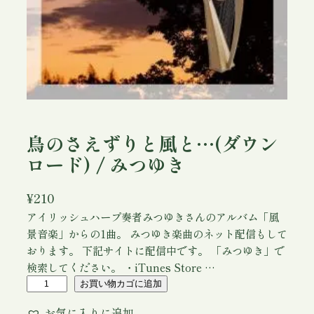
鳥のさえずりと風と…(ダウン
ロード) / みつゆき
¥
210
アイリッシュハープ奏者みつゆきさんのアルバム「風
景音楽」からの1曲。 みつゆき楽曲のネット配信もして
おります。 下記サイトに配信中です。 「みつゆき」で
検索してください。 ・iTunes Store …
鳥
お買い物カゴに追加
の
お気に入りに追加