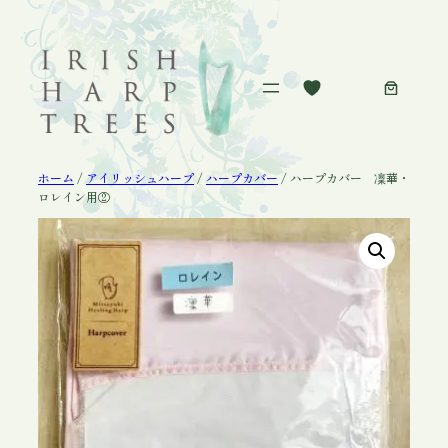
内
容
を
ス
キ
ッ
プ
ホーム
/
アイリッシュハープ
/
ハープカバー
/ ハープカバー 凜華・
ロレイン用②