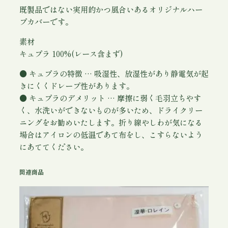
②
既製品ではない実用的かつ風合いあるオリジナルハー
個
プカバーです。
素材
キュプラ 100%(レース含まず)
● キュプラの特徴 … 吸湿性、放湿性があり静電気が起
きにくくドレープ性があります。
● キュプラのデメリット … 摩擦に弱く毛羽立ちやす
く、水洗いができないものが多いため、ドライクリー
ニングをお勧めいたします。折り線やしわが気になる
場合はアイロンの低温であて布をし、こすらないよう
にあててください。
関連商品