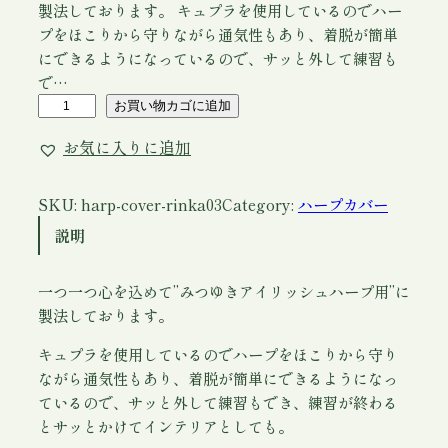
製法しております。 キュプラを使用しているのでハー
プをほこりから守りながら通気性もあり、着脱が簡単
にできるようになっているので、サッと外して練習も
で…
ハ
お買い物カゴに追加
ー
お気に入りに追加
プ
カ
バ
SKU:
harp-cover-rinka03
Category:
ハープカバー
ー
説明
凜
一つ一つ心を込めて”みつゆきアイリッシュハープ用”に
華
製法しております。
・
ロ
キュプラを使用しているのでハープをほこりから守り
レ
ながら通気性もあり、着脱が簡単にできるようになっ
イ
ているので、サッと外して練習もでき、練習が終わる
ン
とサッとかけてインテリアとしても。
用