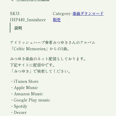
n
i
s
SKU:
Category:
楽曲ダウンロード
h
IHP449_Innisheer
販売
e
説明
e
r
アイリッシュハープ奏者みつゆきさんのアルバム
(
「Celtic Memories」からの1曲。
ダ
ウ
みつゆき楽曲のネット配信もしております。
ン
下記サイトに配信中です。
ロ
「みつゆき」で検索してください。
ー
ド
・iTunes Store
)
・Apple Music
/
・Amazon Music
み
・Google Play music
つ
・Spotify
ゆ
・Deezer