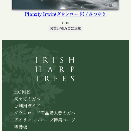
Planxty Irwin(ダウンロード) / みつゆき
¥
210
お買い物カゴに追加
HOME
初めての方へ
ご利用ガイド
ダウンロード商品購入者の方へ
アイリッシュハープ特集ページ
聖響板