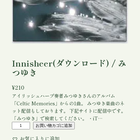
Innisheer(ダウンロード) / み
つゆき
¥
210
アイリッシュハープ奏者みつゆきさんのアルバム
「Celtic Memories」からの1曲。 みつゆき楽曲のネ
ット配信もしております。 下記サイトに配信中です。
「みつゆき」で検索してください。 ・iT…
I
お買い物カゴに追加
n
お気に入りに追加