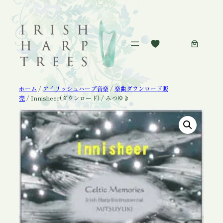
内
容
を
ス
キ
ッ
プ
ホーム
/
アイリッシュハープ音楽
/
楽曲ダウンロード販
売
/ Innisheer(ダウンロード) / みつゆき