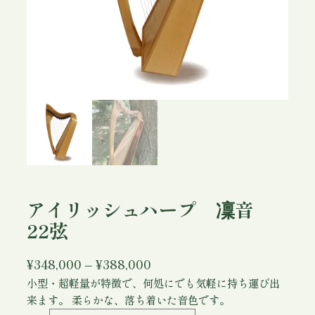
アイリッシュハープ 凜音
22弦
価
¥
348,000
–
¥
388,000
格
小型・超軽量が特徴で、何処にでも気軽に持ち運び出
来ます。 柔らかな、落ち着いた音色です。
帯