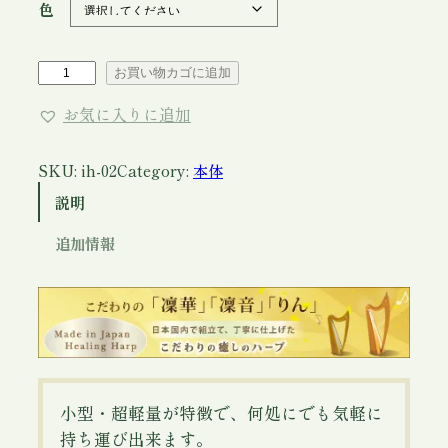
色
:
¥
3
ア
お買い物カゴに追加
イ
4
お気に入りに追加
リ
8
ッ
,
シ
SKU:
ih-02
Category:
本体
0
ュ
説明
0
ハ
ー
0
追加情報
プ
–
¥
凜
3
音
8
2
8
2
小型・超軽量が特徴で、何処にでも気軽に
,
弦
持ち運び出来ます。