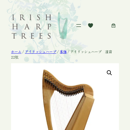
内
容
を
ス
キ
ッ
プ
ホーム
/
アイリッシュハープ
/
本体
/ アイリッシュハープ 凜音
22弦