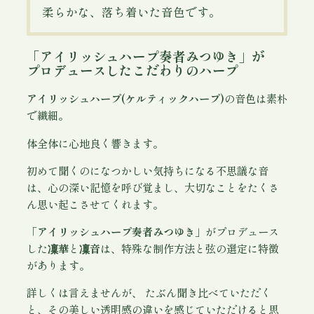
0
個
柔らかな、落ち着いた音色です。
0
0
「アイリッシュハープ奏者みつゆき」が
プロデュースしたこだわりのハープ
アイリッシュハープ(ケルティックハープ)
の音色は素朴
で繊細。
体全体に心地良く響きます。
初めて聞くのになつかしい気持ちになる不思議な音
は、心の深い記憶を呼び覚まし、大切なことをたくさ
ん思い起こさせてくれます。
「アイリッシュハープ奏者みつゆき」
がプロデュース
した
凜華
と
凜音
は、特殊な制作方法と弦の選定に特徴
があります。
詳しくは言えませんが、 たぶん聞き比べていただく
と、その美しい透明感の違いを感じていただけると思