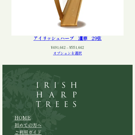
アイリッシュハープ 凜華 29弦
価
¥
491,642
–
¥
551,642
格
オプションを選択
帯:
¥491,642
–
¥551,642
HOME
初めての方へ
ご利用ガイド