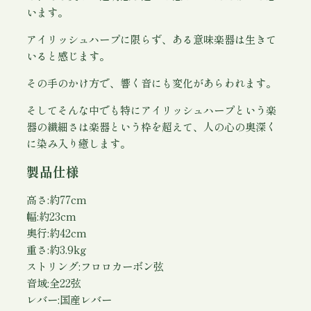
います。
アイリッシュハープに限らず、ある意味楽器は生きて
いると感じます。
その手のかけ方で、響く音にも変化があらわれます。
そしてそんな中でも特にアイリッシュハープという楽
器の繊細さは楽器という枠を超えて、人の心の奥深く
に染み入り癒します。
製品仕様
高さ:約77cm
幅:約23cm
奥行:約42cm
重さ:約3.9kg
ストリング:フロロカーボン弦
音域:全22弦
レバー:国産レバー