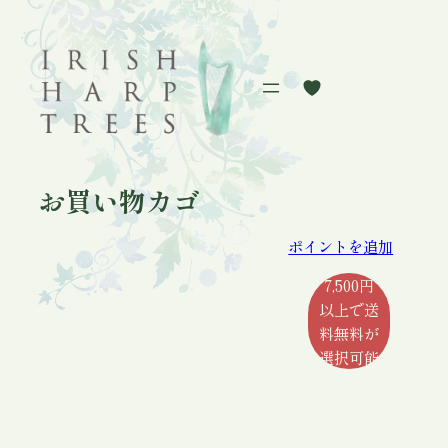
内
容
を
ス
キ
ッ
プ
お買い物カゴ
ポイントを追加
7,500円
以上で送
料無料が
選択可能