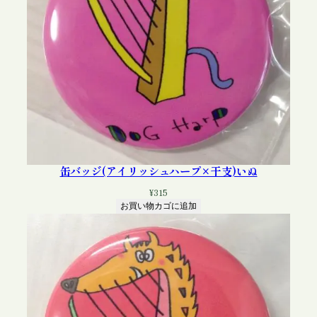
×
星
座
)
ふ
た
ご
座
個
缶バッジ(アイリッシュハープ×干支)いぬ
¥
315
お買い物カゴに追加