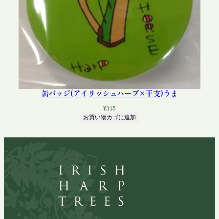
缶バッジ(アイリッシュハープ×干支)うま
¥
315
お買い物カゴに追加