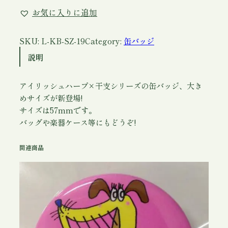
バ
お気に入りに追加
ッ
ジ
【
SKU:
L-KB-SZ-19
Category:
缶バッジ
5
説明
7
m
アイリッシュハープ×干支シリーズの缶バッジ、大き
m
めサイズが新登場!
】
サイズは57mmです。
(
バッグや楽器ケース等にもどうぞ!
ア
イ
関連商品
リ
ッ
シ
ュ
ハ
ー
プ