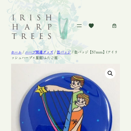
内
容
を
ス
キ
ッ
プ
ホーム
/
ハープ関連グッズ
/
缶バッジ
/ 缶バッジ【57mm】(アイリ
ッシュハープ×星座)ふたご座