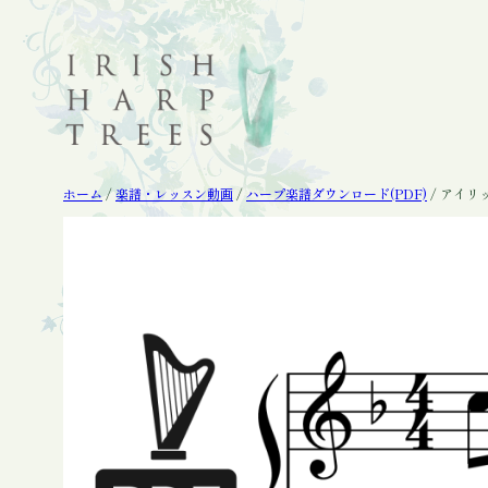
内
容
を
ス
キ
ッ
プ
ホーム
/
楽譜・レッスン動画
/
ハープ楽譜ダウンロード(PDF)
/ アイリ