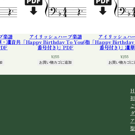
プ楽譜
アイリッシュハープ楽譜
アイリッシュハ
凜華・凜音共
「Happy Birthday To You(指
「Happy Birthday
DF
番号付き)」PDF
番号付き)」凜華
¥
255
¥
255
加
お買い物カゴに追加
お買い物カゴに
H
初
ご
ダ
ア
聖