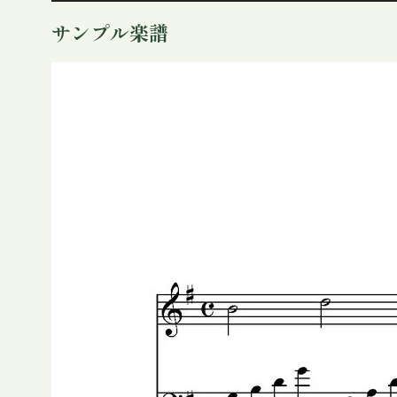
プ
サンプル楽譜
レ
ー
ヤ
ー