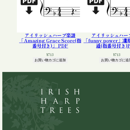
アイリッシュハープ楽譜
アイリッシュハー
「Amazing Grace Score(指
「funny power」
番号付き)」 PDF
通(指番号付き)P
¥
713
¥
713
お買い物カゴに追加
お買い物カゴに追