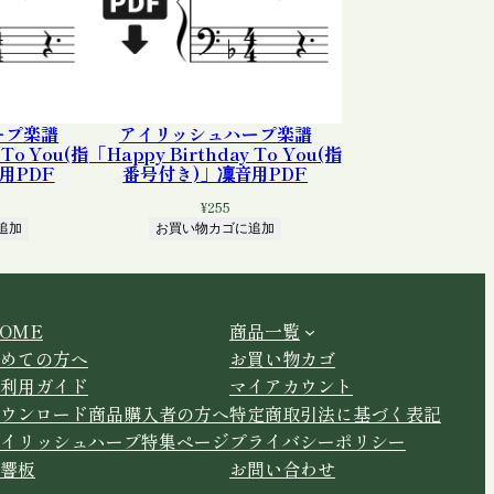
ープ楽譜
アイリッシュハープ楽譜
 To You(指
「Happy Birthday To You(指
用PDF
番号付き)」凜音用PDF
¥
255
追加
お買い物カゴに追加
OME
商品一覧
めての方へ
お買い物カゴ
利用ガイド
マイアカウント
ウンロード商品購入者の方へ
特定商取引法に基づく表記
イリッシュハープ特集ページ
プライバシーポリシー
響板
お問い合わせ