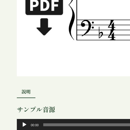
説明
サンプル音源
音
00:00
声