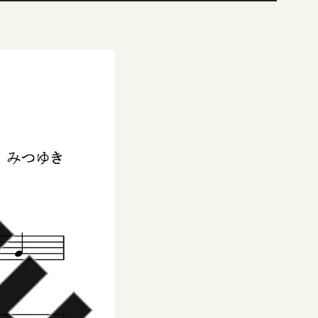
ュ
ー
ム
調
節
に
は
上
下
矢
印
キ
ー
を
使
っ
て