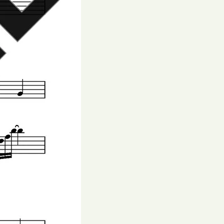
く
だ
さ
い。