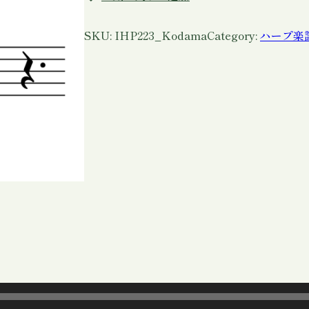
リ
ッ
シ
SKU:
IHP223_Kodama
Category:
ハープ楽譜
ュ
ハ
ー
プ
楽
譜
「
木
霊
」
P
D
F
個