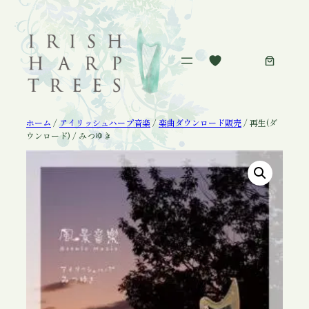
内
容
を
ス
キ
ッ
プ
ホーム
/
アイリッシュハープ音楽
/
楽曲ダウンロード販売
/ 再生(ダ
ウンロード) / みつゆき