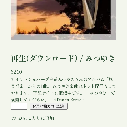
再生(ダウンロード) / みつゆき
¥
210
アイリッシュハープ奏者みつゆきさんのアルバム「風
景音楽」からの1曲。 みつゆき楽曲のネット配信もして
おります。 下記サイトに配信中です。 「みつゆき」で
検索してください。 ・iTunes Store …
再
お買い物カゴに追加
生
お気に入りに追加
(
ダ