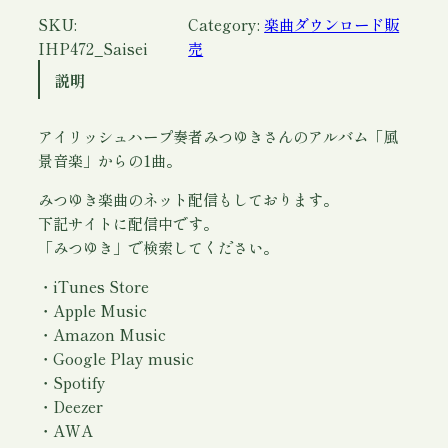
ウ
SKU:
Category:
楽曲ダウンロード販
ン
IHP472_Saisei
売
ロ
説明
ー
ド
アイリッシュハープ奏者みつゆきさんのアルバム「風
)
景音楽」からの1曲。
/
み
みつゆき楽曲のネット配信もしております。
つ
下記サイトに配信中です。
ゆ
「みつゆき」で検索してください。
き
個
・iTunes Store
・Apple Music
・Amazon Music
・Google Play music
・Spotify
・Deezer
・AWA