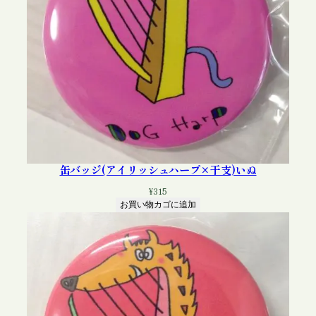
個
缶バッジ(アイリッシュハープ×干支)いぬ
¥
315
お買い物カゴに追加