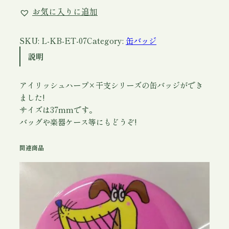
バ
お気に入りに追加
ッ
ジ
(
SKU:
L-KB-ET-07
Category:
缶バッジ
ア
説明
イ
リ
アイリッシュハープ×干支シリーズの缶バッジができ
ッ
ました!
シ
サイズは37mmです。
ュ
バッグや楽器ケース等にもどうぞ!
ハ
ー
関連商品
プ
×
干
支
)
へ
び