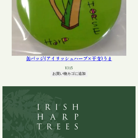
缶バッジ(アイリッシュハープ×干支)うま
¥
315
お買い物カゴに追加