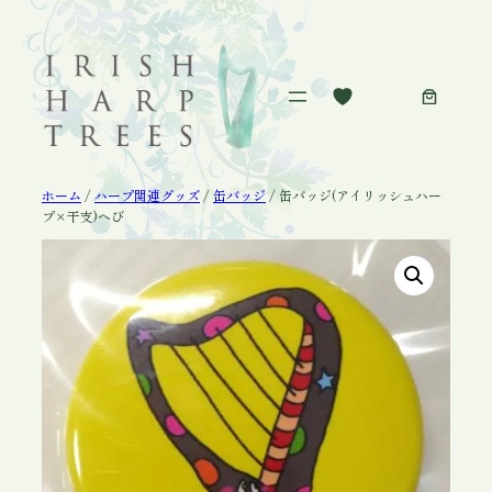
内
容
を
ス
キ
ッ
プ
ホーム
/
ハープ関連グッズ
/
缶バッジ
/ 缶バッジ(アイリッシュハー
プ×干支)へび