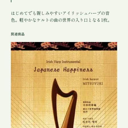
M
e
はじめてでも親しみやすいアイリッシュハープの音
m
色。軽やかなケルトの曲の世界の入り口となる1枚。
o
r
関連商品
i
e
s
個