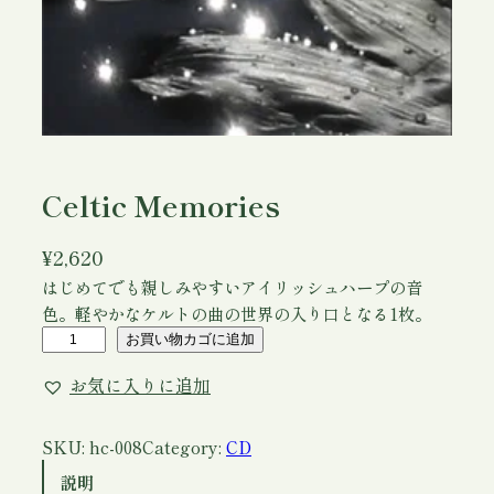
Celtic Memories
¥
2,620
はじめてでも親しみやすいアイリッシュハープの音
色。軽やかなケルトの曲の世界の入り口となる1枚。
C
お買い物カゴに追加
e
お気に入りに追加
l
t
i
SKU:
hc-008
Category:
CD
c
説明