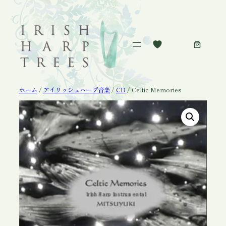
内
容
を
ス
キ
ッ
プ
ホーム
/
アイリッシュハープ音楽
/
CD
/ Celtic Memories