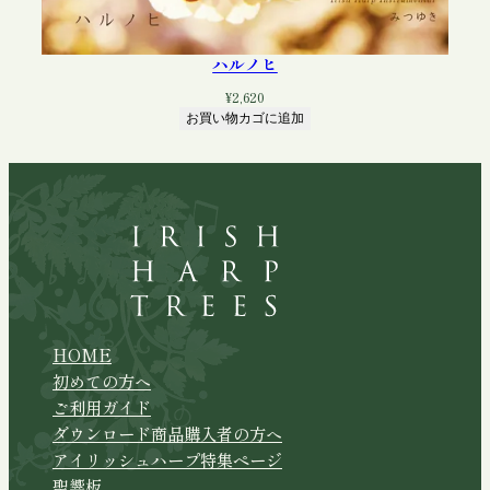
ハルノヒ
¥
2,620
お買い物カゴに追加
HOME
初めての方へ
ご利用ガイド
ダウンロード商品購入者の方へ
アイリッシュハープ特集ページ
聖響板