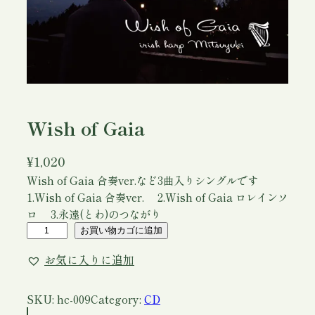
Wish of Gaia
¥
1,020
Wish of Gaia 合奏ver.など3曲入りシングルです
1.Wish of Gaia 合奏ver. 2.Wish of Gaia ロレインソ
ロ 3.永遠(とわ)のつながり
W
お買い物カゴに追加
i
お気に入りに追加
s
h
o
SKU:
hc-009
Category:
CD
f