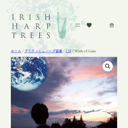
内
容
を
ス
キ
ッ
プ
ホーム
/
アイリッシュハープ音楽
/
CD
/ Wish of Gaia