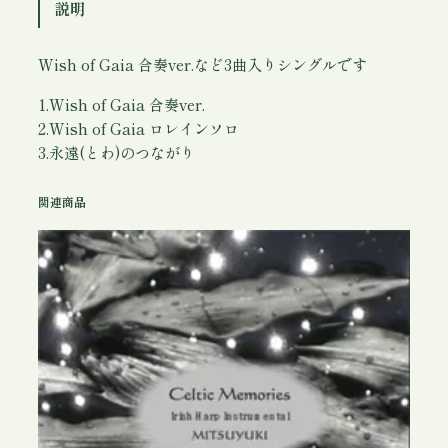
説明
G
a
Wish of Gaia 合奏ver.など3曲入りシングルです
i
a
1.Wish of Gaia 合奏ver.
個
2.Wish of Gaia ロレインソロ
3.永遠(とわ)のつながり
関連商品