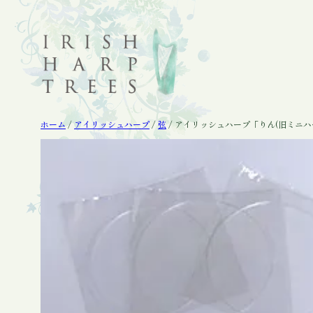
内
容
を
ス
キ
ッ
プ
ホーム
/
アイリッシュハープ
/
弦
/ アイリッシュハープ「りん(旧ミニハ