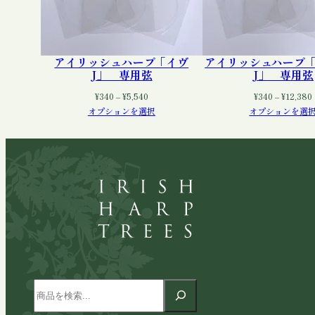
アイリッシュハープ「イヴ
アイリッシュハープ
J」 専用弦
J」 専用弦
価
¥
340
–
¥
5,540
¥
340
–
¥
12,380
格
オプションを選択
オプションを選
帯:
¥340
–
¥5,540
検
索