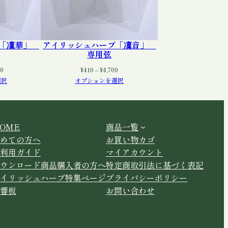
プ「凜華」
アイリッシュハープ「凜音」
専用弦
価
価
80
¥
410
–
¥
4,700
格
格
選択
オプションを選択
帯:
帯:
¥410
¥410
–
–
¥12,380
¥4,700
OME
商品一覧
めての方へ
お買い物カゴ
利用ガイド
マイアカウント
ウンロード商品購入者の方へ
特定商取引法に基づく表記
イリッシュハープ特集ページ
プライバシーポリシー
響板
お問い合わせ