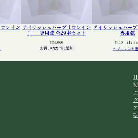
ハ
ー
プ
)
「ロレイン
アイリッシュハープ「ロレイン
アイリッシュハー
J」 専用弦 全29本セット
専用弦
」
価
¥
34,060
¥
410
–
¥
12,3
格
択
お買い物カゴに追加
オプションを
専
帯:
用
¥340
弦
–
¥12,380
個
H
初
ご
ダ
ア
聖