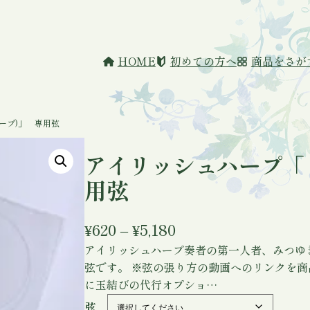
HOME
初めての方へ
商品をさが
ープ)」 専用弦
アイリッシュハープ「
用弦
価
¥
620
–
¥
5,180
アイリッシュハープ奏者の第一人者、みつゆ
格
弦です。 ※弦の張り方の動画へのリンクを
帯
に玉結びの代行オプショ…
:
弦