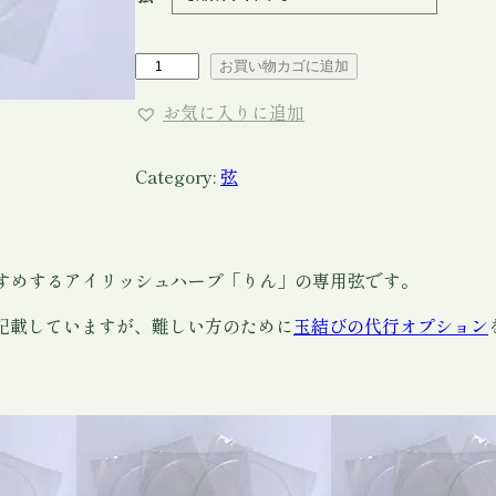
¥
6
ア
お買い物カゴに追加
イ
2
お気に入りに追加
リ
0
ッ
–
シ
Category:
弦
ュ
¥
ハ
5
ー
すめするアイリッシュハープ「りん」の専用弦です。
プ
,
「
記載していますが、難しい方のために
玉結びの代行オプション
1
り
8
ん
(
0
旧
ミ
ニ