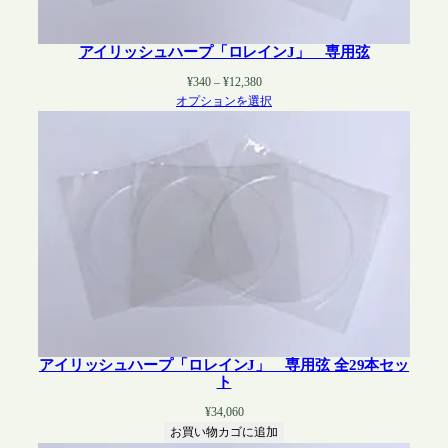
アイリッシュハープ「ロレインJ」 専用弦
価
¥
340
–
¥
12,380
格
オプションを選択
帯:
¥340
–
¥12,380
アイリッシュハープ「ロレインJ」 専用弦 全29本セッ
ト
¥
34,060
お買い物カゴに追加