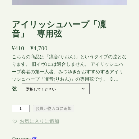
アイリッシュハープ「凜
音」 専用弦
価
¥
410
–
¥
4,700
格
こちらの商品は「凜音(りおん)」というタイプの弦とな
ります。 旧イヴJには適合しません。 アイリッシュハ
帯
ープ奏者の第一人者、みつゆきがおすすめするアイリ
:
ッシュハープ「凜音(りおん)」の専用弦です。 ※…
¥
弦
4
1
ア
お買い物カゴに追加
0
イ
–
お気に入りに追加
リ
¥
ッ
4
シ
Category:
弦