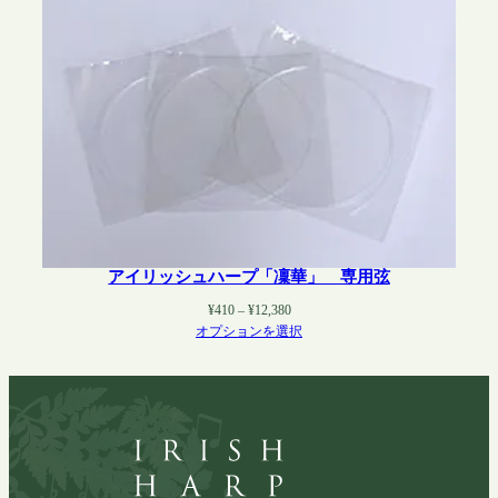
アイリッシュハープ「凜華」 専用弦
価
¥
410
–
¥
12,380
格
オプションを選択
帯:
¥410
–
¥12,380