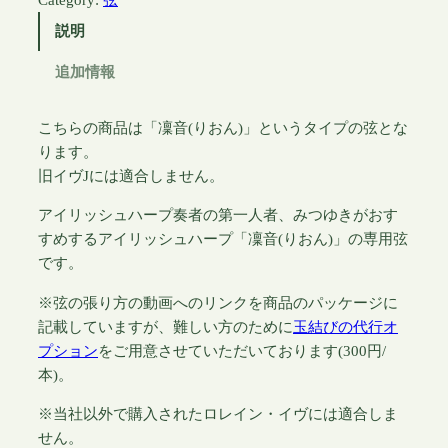
ュ
,
説明
ハ
7
ー
追加情報
0
プ
0
「
こちらの商品は「凜音(りおん)」というタイプの弦とな
凜
ります。
音
旧イヴJには適合しません。
」
アイリッシュハープ奏者の第一人者、みつゆきがおす
専
すめするアイリッシュハープ「凜音(りおん)」の専用弦
用
です。
弦
※弦の張り方の動画へのリンクを商品のパッケージに
個
記載していますが、難しい方のために
玉結びの代行オ
プション
をご用意させていただいております(300円/
本)。
※当社以外で購入されたロレイン・イヴには適合しま
せん。