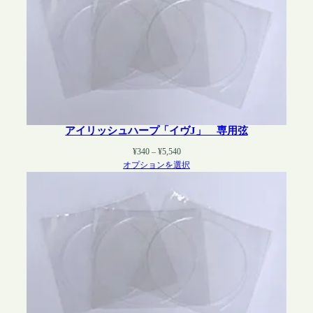
アイリッシュハープ「イヴJ」 専用弦
価
¥
340
–
¥
5,540
格
オプションを選択
帯:
¥340
–
¥5,540