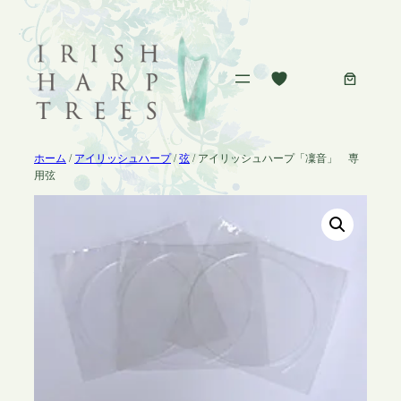
内
容
を
ス
キ
ッ
プ
ホーム
/
アイリッシュハープ
/
弦
/ アイリッシュハープ「凜音」 専
用弦