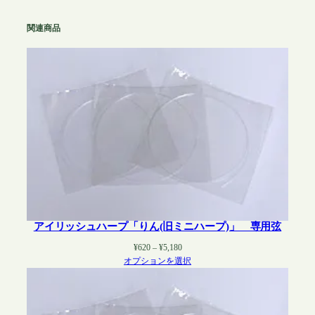
関連商品
アイリッシュハープ「りん(旧ミニハープ)」 専用弦
価
¥
620
–
¥
5,180
格
オプションを選択
帯:
¥620
–
¥5,180