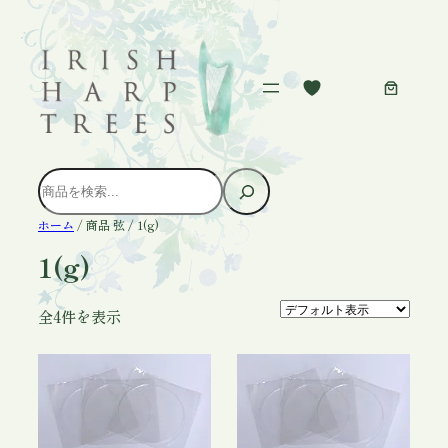
内
容
を
ス
キ
ッ
プ
検
索
ホーム
/ 商品 弦 / 1(g)
1(g)
全4件を表示