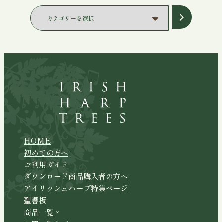
¥12,380
¥5,540
カ
テ
ゴ
リ
ー
を
選
択
HOME
初めての方へ
ご利用ガイド
ダウンロード商品購入者の方へ
アイリッシュハープ特集ページ
聖響板
商品一覧