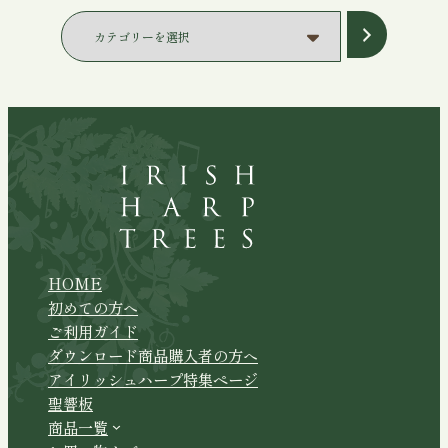
¥12,380
¥5,540
カ
テ
ゴ
リ
ー
を
選
択
HOME
初めての方へ
ご利用ガイド
ダウンロード商品購入者の方へ
アイリッシュハープ特集ページ
聖響板
商品一覧