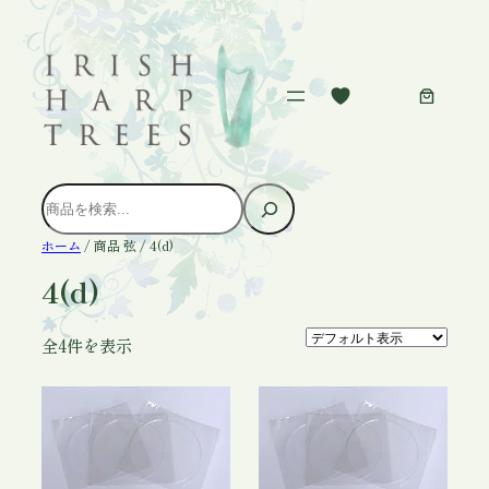
内
容
を
ス
キ
ッ
プ
検
索
ホーム
/ 商品 弦 / 4(d)
4(d)
全4件を表示