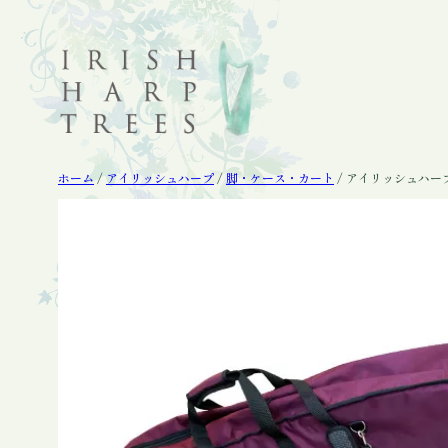
内
容
を
ス
キ
ッ
プ
ホーム
/
アイリッシュハープ
/
脚・ケース・カート
/ アイリッシュハー