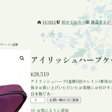
HOME
初めての方へ
商品をさが
プケース/凜華
アイリッシュハープケ
¥
28,519
アイリッシュハープ(凜華)(旧ロレイン)専
体をお買い上げいただいたお客様にお付けす
日本製であ…
ア
お買い物カゴに追加
イ
お気に入りに追加