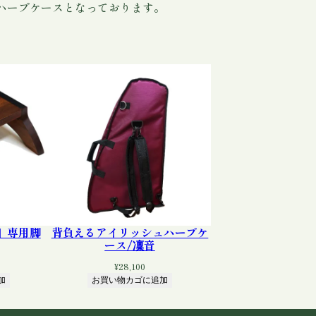
ハープケースとなっております。
」専用脚
背負えるアイリッシュハープケ
ース/凜音
¥
28,100
加
お買い物カゴに追加