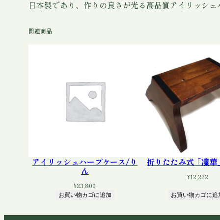
日本製であり、作りの良さが光る高品質アイリッシュ
関連商品
アイリッシュハープケース/り
折りたたみ式「凜華
ん
¥
12,222
¥
23,800
お買い物カゴに追加
お買い物カゴに追