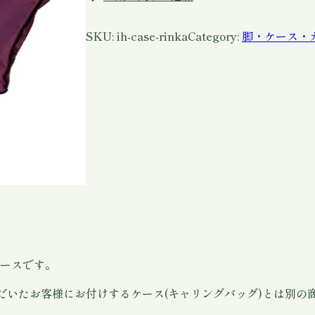
リ
ッ
シ
SKU:
ih-case-rinka
Category:
脚・ケース・
ュ
ハ
ー
プ
ケ
ー
ス
/
凜
華
個
ケースです。
だいたお客様にお付けするケース(キャリングバッグ)とは別の