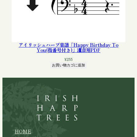
アイリッシュハープ楽譜「Happy Birthday To
You(指番号付き)」凜音用PDF
¥
255
お買い物カゴに追加
HOME