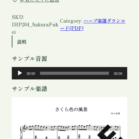
リ
ッ
シ
SKU:
Category:
ハープ楽譜ダウンロ
ュ
IHP204_SakuraFuk
ード(PDF)
ハ
ei
ー
説明
プ
楽
サンプル音源
譜
「
音
00:00
00:00
さ
声
く
プ
サンプル楽譜
ら
レ
色
ー
の
ヤ
風
ー
景
」
P