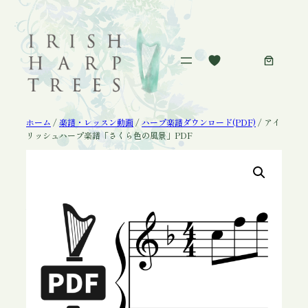
内
容
を
ス
キ
ッ
プ
ホーム
/
楽譜・レッスン動画
/
ハープ楽譜ダウンロード(PDF)
/ アイ
リッシュハープ楽譜「さくら色の風景」PDF