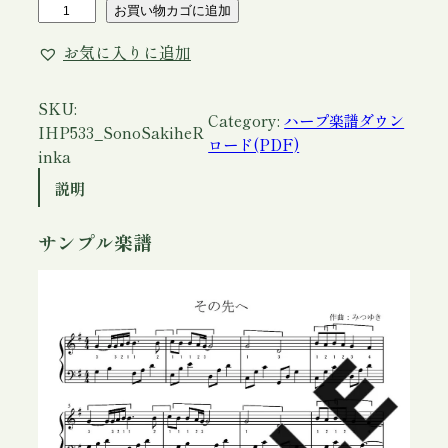
ア
お買い物カゴに追加
イ
お気に入りに追加
リ
ッ
シ
SKU:
Category:
ハープ楽譜ダウン
ュ
IHP533_SonoSakiheR
ロード(PDF)
ハ
inka
ー
説明
プ
楽
サンプル楽譜
譜
「
そ
の
先
へ
」
凜
華