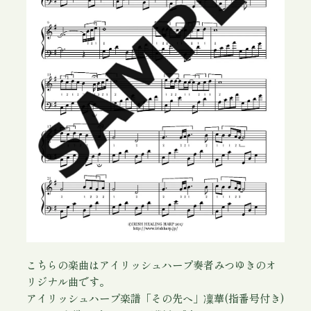
(
指
番
号
付
き
)
P
D
F
個
こちらの楽曲はアイリッシュハープ奏者みつゆきのオ
リジナル曲です。
アイリッシュハープ楽譜「その先へ」凜華(指番号付き)