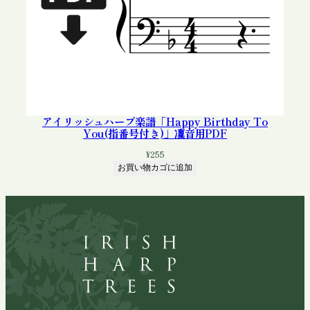
アイリッシュハープ楽譜「Happy Birthday To
You(指番号付き)」凜音用PDF
¥
255
お買い物カゴに追加