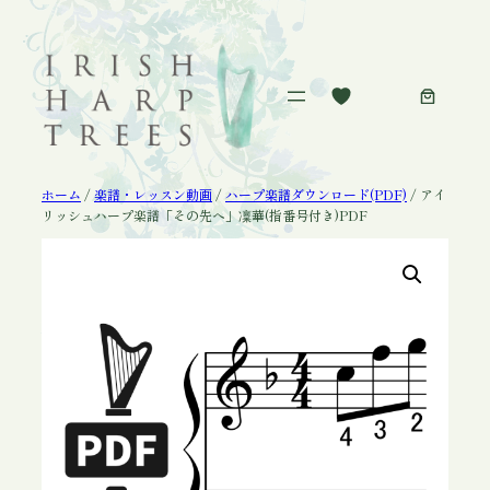
内
容
を
ス
キ
ッ
プ
ホーム
/
楽譜・レッスン動画
/
ハープ楽譜ダウンロード(PDF)
/ アイ
リッシュハープ楽譜「その先へ」凜華(指番号付き)PDF