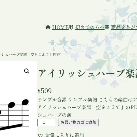
HOME
初めての方へ
商品をさが
ッシュハープ楽譜「空をこえて」PDF
アイリッシュハープ楽
¥
509
サンプル音源 サンプル楽譜 こちらの楽曲は
アイリッシュハープ楽譜「空をこえて」のPD
シュハープの演…
ア
お買い物カゴに追加
イ
お気に入りに追加