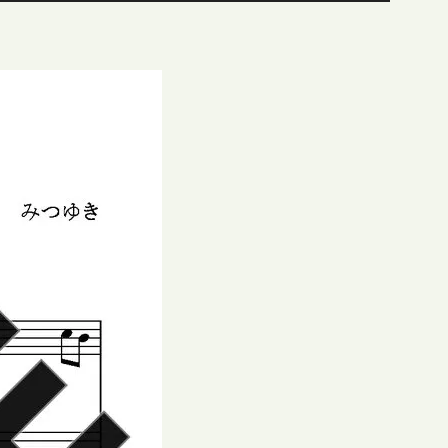
ュ
ー
ム
調
節
に
は
上
下
矢
印
キ
ー
を
使
っ
て