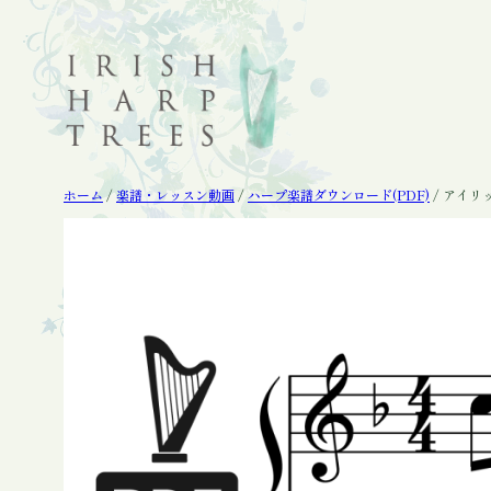
内
容
を
ス
キ
ッ
プ
ホーム
/
楽譜・レッスン動画
/
ハープ楽譜ダウンロード(PDF)
/ アイリ