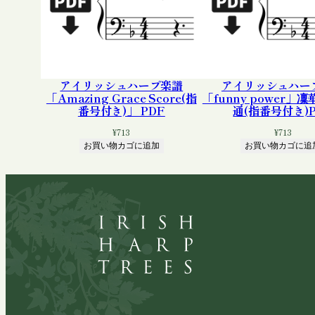
アイリッシュハープ楽譜
アイリッシュハー
「Amazing Grace Score(指
「funny power」
番号付き)」 PDF
通(指番号付き)P
¥
713
¥
713
お買い物カゴに追加
お買い物カゴに追