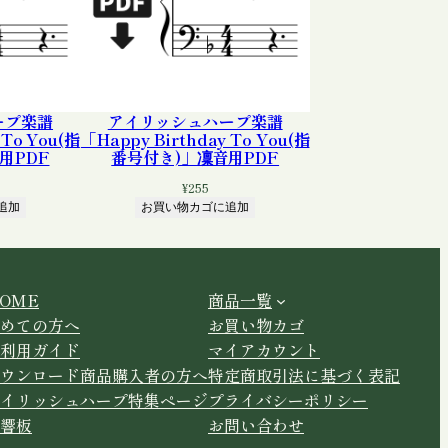
ープ楽譜
アイリッシュハープ楽譜
 To You(指
「Happy Birthday To You(指
用PDF
番号付き)」凜音用PDF
¥
255
追加
お買い物カゴに追加
OME
商品一覧
めての方へ
お買い物カゴ
利用ガイド
マイアカウント
ウンロード商品購入者の方へ
特定商取引法に基づく表記
イリッシュハープ特集ページ
プライバシーポリシー
響板
お問い合わせ