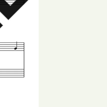
く
だ
さ
い。