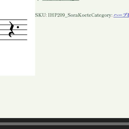
リ
ッ
シ
SKU:
IHP209_SoraKoete
Category:
ハープ
ュ
ハ
ー
プ
楽
譜
「
空
を
こ
え
て
」
P
D