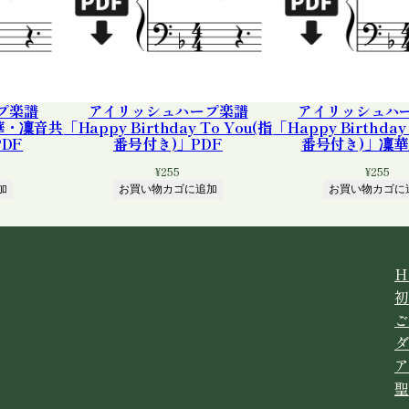
プ楽譜
アイリッシュハープ楽譜
アイリッシュハ
凜華・凜音共
「Happy Birthday To You(指
「Happy Birthday
DF
番号付き)」PDF
番号付き)」凜華
¥
255
¥
255
加
お買い物カゴに追加
お買い物カゴに
H
初
ご
ダ
ア
聖