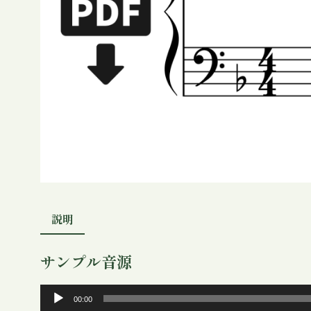
説明
サンプル音源
音
00:00
声