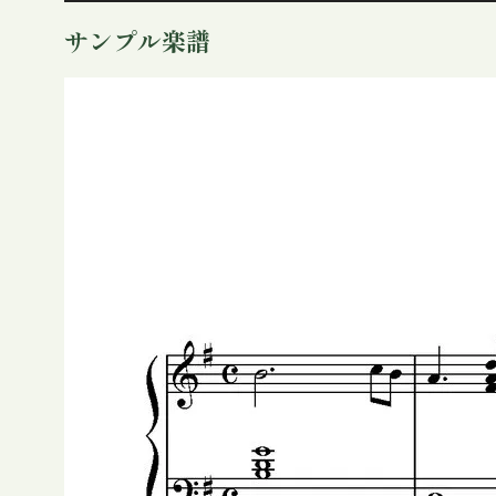
プ
サンプル楽譜
レ
ー
ヤ
ー