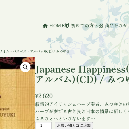
HOME
初めての方へ
商品をさが
(海外向けオムニバスベストアルバム)(CD) / みつゆき
Japanese Happi
アルバム)(CD) / み
¥
2,620
叙情的アイリッシュハープ奏者、みつゆきの
ハープが奏でる古き良き日本の情景は新しく
ふるさとへといざないます…
J
お買い物カゴに追加