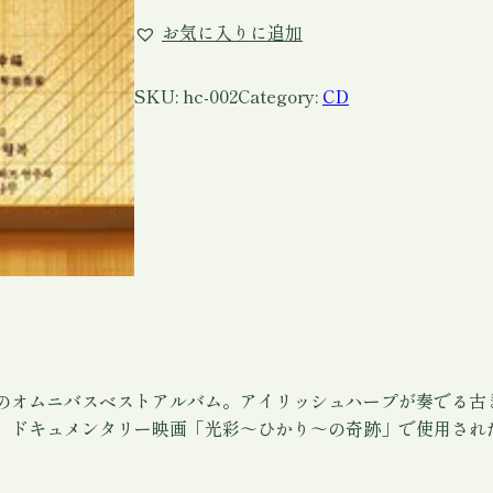
a
お気に入りに追加
p
a
n
SKU:
hc-002
Category:
CD
e
s
e
H
a
p
p
i
n
e
s
のオムニバスベストアルバム。アイリッシュハープが奏でる古
s
ュメンタリー映画「光彩～ひかり～の奇跡」で使用された「Bird
(
海