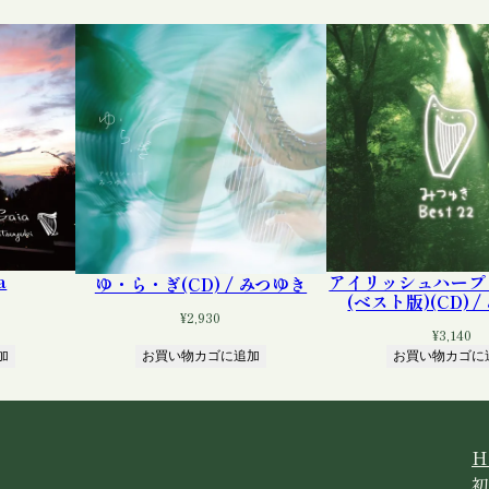
外
向
け
オ
ム
ニ
バ
ス
ベ
ス
a
アイリッシュハープ
ゆ・ら・ぎ(CD) / みつゆき
ト
(ベスト版)(CD) 
ア
¥
2,930
¥
3,140
ル
加
お買い物カゴに追加
お買い物カゴに
バ
ム
)
(
H
C
初