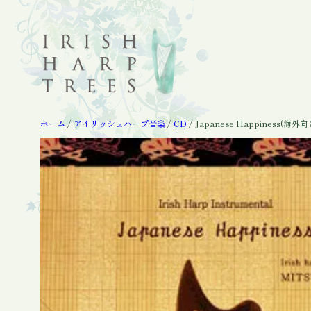
内
容
を
ス
キ
ッ
プ
ホーム
/
アイリッシュハープ音楽
/
CD
/ Japanese Happiness