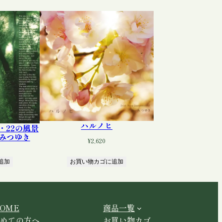
ハルノヒ
・22の風景
/ みつゆき
¥
2,620
追加
お買い物カゴに追加
OME
商品一覧
めての方へ
お買い物カゴ