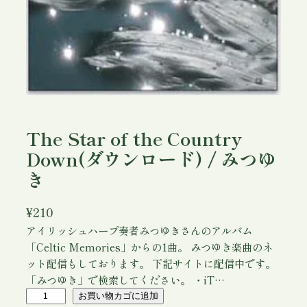
The Star of the Country
Down(ダウンロード) / みつゆ
き
¥
210
アイリッシュハープ奏者みつゆきさんのアルバム
「Celtic Memories」からの1曲。 みつゆき楽曲のネ
ット配信もしております。 下記サイトに配信中です。
「みつゆき」で検索してください。 ・iT…
T
お買い物カゴに追加