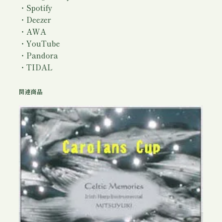
o
・Spotify
w
・Deezer
n
・AWA
(
・YouTube
ダ
・Pandora
ウ
・TIDAL
ン
ロ
関連商品
ー
ド
)
/
み
つ
ゆ
き
個