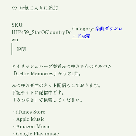
h
お気に入りに追加
e
S
t
SKU:
Category:
楽曲ダウンロ
a
IHP459_StarOfCountryDo
ード販売
r
wn
o
説明
f
t
アイリッシュハープ奏者みつゆきさんのアルバム
h
「Celtic Memories」からの1曲。
e
C
みつゆき楽曲のネット配信もしております。
o
下記サイトに配信中です。
u
「みつゆき」で検索してください。
n
t
・iTunes Store
r
・Apple Music
y
・Amazon Music
D
・Google Play music