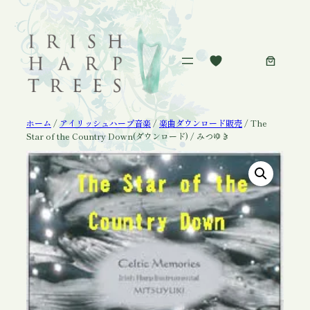
内
容
を
ス
キ
ッ
プ
ホーム
/
アイリッシュハープ音楽
/
楽曲ダウンロード販売
/ The
Star of the Country Down(ダウンロード) / みつゆき